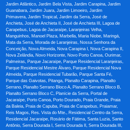
Jardim Atlântico, Jardim Bela Vista, Jardim Carapina, Jardim
Guanabara, Jardim Juara, Jardim Limoeiro, Jardim
Primavera, Jardim Tropical, Jardim da Serra, José de
Anchieta, José de Anchieta II, José de Anchieta III, Lagoa de
Carapebus, Lagoa de Jacaraípe, Laranjeiras Velha,
Manguinhos, Manoel Plaza, Marbella, Maria Niobe, Maringá,
Mata da Serra, Morada de Laranjeiras, Nossa Senhora da
Conceição, Nova Almeida, Nova Carapina I, Nova Carapina II,
Nova Zelândia, Novo Horizonte, Novo Porto Canoa, Ourimar,
Palmeiras, Parque Jacaraípe, Parque Residencial Laranjeiras,
Parque Residencial Mestre Álvaro, Parque Residencial Nova
Almeida, Parque Residencial Tubarão, Parque Santa Fé,
Parque das Gaivotas, Pitanga, Planalto Carapina, Planalto
Serrano, Planalto Serrano Bloco A, Planalto Serrano Bloco B,
Planalto Serrano Bloco C, Planície da Serra, Portal de
Jacaraípe, Porto Canoa, Porto Dourado, Praia Grande, Praia
da Baleia, Praia de Capuba, Praia de Carapebus, Praiamar,
Reis Magos, Res. Vista do Mte., Residencial Centro da Serra,
Residencial Jacaraípe, Rosário de Fátima, Santa Luzia, Santo
Antônio, Serra Dourada I, Serra Dourada II, Serra Dourada III,