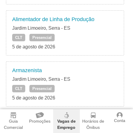
Alimentador de Linha de Produção
Jardim Limoeiro, Serra - ES
CLT
Presencial
5 de agosto de 2026
Armazenista
Jardim Limoeiro, Serra - ES
CLT
Presencial
5 de agosto de 2026
Conta
Auxiliar de Vendas
Guia
Promoções
Vagas de
Horários de
Comercial
Emprego
Ônibus
Jardim Limoeiro, Serra - ES