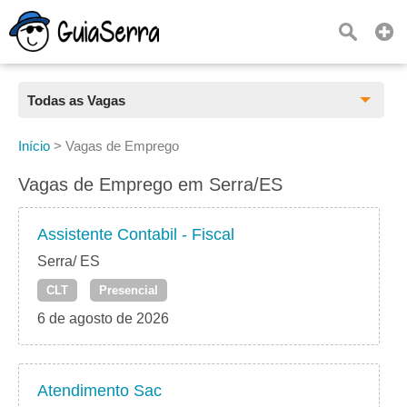
Todas as Vagas
Todas as Vagas
Início
>
Vagas de Emprego
CLT
Vagas de Emprego em Serra/ES
Estágio
Assistente Contabil - Fiscal
Freelancer
Serra/ ES
CLT
Presencial
PJ
6 de agosto de 2026
Home Office
Atendimento Sac