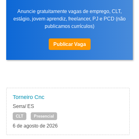
Anuncie gratuitamente vagas de emprego, CLT,
estágio, jovem aprendiz, freelancer, PJ e PCD (não
publicamos currículos)
Publicar Vaga
Torneiro Cnc
Serra/ ES
CLT
Presencial
6 de agosto de 2026