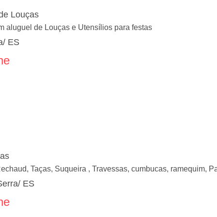
 de Louças
 aluguel de Louças e Utensílios para festas
a/ ES
ne
ças
Rechaud, Taças, Suqueira , Travessas, cumbucas, ramequim, Pan
Serra/ ES
ne