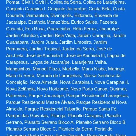
Pomar, Civit I, Civit II, Colina da Serra, Colina de Laranjeiras,
Conjunto Carapina I, Conjunto Jacaraípe, Costa Bela, Costa
Dourada, Diamantina, Divinópolis, Eldorado, Enseada de
Jacaraípe, Estância Monazítica, Eurico Salles, Fazenda
Cascata, Feu Rosa, Guaraciaba, Hélio Ferraz, Jacaraípe,
Jardim Atlântico, Jardim Bela Vista, Jardim Carapina, Jardim
Guanabara, Jardim Juara, Jardim Limoeiro, Jardim
Primavera, Jardim Tropical, Jardim da Serra, José de
Anchieta, José de Anchieta II, José de Anchieta III, Lagoa de
Carapebus, Lagoa de Jacaraípe, Laranjeiras Velha,
Manguinhos, Manoel Plaza, Marbella, Maria Niobe, Maringá,
Mata da Serra, Morada de Laranjeiras, Nossa Senhora da
Conceição, Nova Almeida, Nova Carapina I, Nova Carapina II,
Nova Zelândia, Novo Horizonte, Novo Porto Canoa, Ourimar,
Palmeiras, Parque Jacaraípe, Parque Residencial Laranjeiras,
Parque Residencial Mestre Álvaro, Parque Residencial Nova
Almeida, Parque Residencial Tubarão, Parque Santa Fé,
Parque das Gaivotas, Pitanga, Planalto Carapina, Planalto
Serrano, Planalto Serrano Bloco A, Planalto Serrano Bloco B,
Planalto Serrano Bloco C, Planície da Serra, Portal de
Jacaraípe, Porto Canoa, Porto Dourado, Praia Grande, Praia