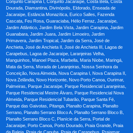
Conjunto Carapina I, Conjunto Jacaraípe, Costa Bela, Costa
Dourada, Diamantina, Divinópolis, Eldorado, Enseada de
Jacaraípe, Estância Monazítica, Eurico Salles, Fazenda
Cascata, Feu Rosa, Guaraciaba, Hélio Ferraz, Jacaraípe,
Jardim Atlântico, Jardim Bela Vista, Jardim Carapina, Jardim
Guanabara, Jardim Juara, Jardim Limoeiro, Jardim
Primavera, Jardim Tropical, Jardim da Serra, José de
Anchieta, José de Anchieta II, José de Anchieta III, Lagoa de
Carapebus, Lagoa de Jacaraípe, Laranjeiras Velha,
Manguinhos, Manoel Plaza, Marbella, Maria Niobe, Maringá,
Mata da Serra, Morada de Laranjeiras, Nossa Senhora da
Conceição, Nova Almeida, Nova Carapina I, Nova Carapina II,
Nova Zelândia, Novo Horizonte, Novo Porto Canoa, Ourimar,
Palmeiras, Parque Jacaraípe, Parque Residencial Laranjeiras,
Parque Residencial Mestre Álvaro, Parque Residencial Nova
Almeida, Parque Residencial Tubarão, Parque Santa Fé,
Parque das Gaivotas, Pitanga, Planalto Carapina, Planalto
Serrano, Planalto Serrano Bloco A, Planalto Serrano Bloco B,
Planalto Serrano Bloco C, Planície da Serra, Portal de
Jacaraípe, Porto Canoa, Porto Dourado, Praia Grande, Praia
da Baleia, Praia de Capuba, Praia de Carapebus, Praiamar,