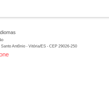
Idiomas
ão
 Santo Antônio
-
Vitória
/
ES
- CEP
29026-250
fone