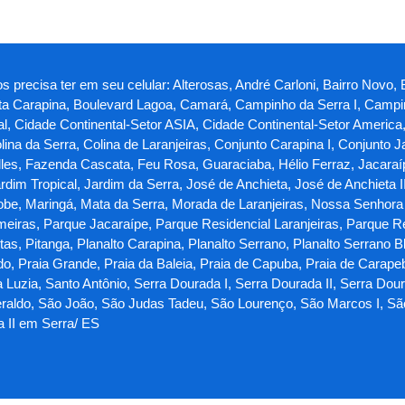
s precisa ter em seu celular: Alterosas, André Carloni, Bairro Novo, 
sta Carapina, Boulevard Lagoa, Camará, Campinho da Serra I, Campin
al, Cidade Continental-Setor ASIA, Cidade Continental-Setor America
olina da Serra, Colina de Laranjeiras, Conjunto Carapina I, Conjunto 
les, Fazenda Cascata, Feu Rosa, Guaraciaba, Hélio Ferraz, Jacaraípe
dim Tropical, Jardim da Serra, José de Anchieta, José de Anchieta I
iobe, Maringá, Mata da Serra, Morada de Laranjeiras, Nossa Senhora
eiras, Parque Jacaraípe, Parque Residencial Laranjeiras, Parque R
, Pitanga, Planalto Carapina, Planalto Serrano, Planalto Serrano Bl
do, Praia Grande, Praia da Baleia, Praia de Capuba, Praia de Carape
Luzia, Santo Antônio, Serra Dourada I, Serra Dourada II, Serra Doura
aldo, São João, São Judas Tadeu, São Lourenço, São Marcos I, São M
a II em Serra/ ES