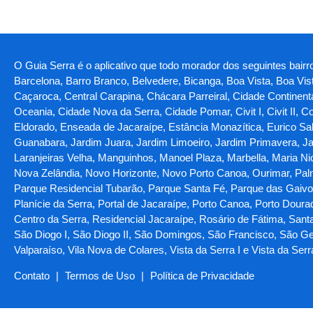
O Guia Serra é o aplicativo que todo morador dos seguintes bairro
Barcelona, Barro Branco, Belvedere, Bicanga, Boa Vista, Boa Vi
Caçaroca, Central Carapina, Chácara Parreiral, Cidade Continent
Oceania, Cidade Nova da Serra, Cidade Pomar, Civit I, Civit II, C
Eldorado, Enseada de Jacaraípe, Estância Monazítica, Eurico Sal
Guanabara, Jardim Juara, Jardim Limoeiro, Jardim Primavera, Jar
Laranjeiras Velha, Manguinhos, Manoel Plaza, Marbella, Maria N
Nova Zelândia, Novo Horizonte, Novo Porto Canoa, Ourimar, Palm
Parque Residencial Tubarão, Parque Santa Fé, Parque das Gaivotas
Planície da Serra, Portal de Jacaraípe, Porto Canoa, Porto Doura
Centro da Serra, Residencial Jacaraípe, Rosário de Fátima, Santa 
São Diogo I, São Diogo II, São Domingos, São Francisco, São Ger
Valparaíso, Vila Nova de Colares, Vista da Serra I e Vista da Serr
Contato
|
Termos de Uso
|
Política de Privacidade