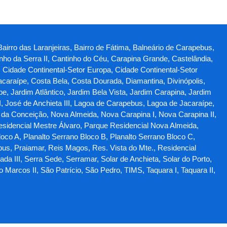
Bairro das Laranjeiras, Bairro de Fátima, Balneário de Carapebus,
ho da Serra II, Cantinho do Céu, Carapina Grande, Castelândia,
, Cidade Continental-Setor Europa, Cidade Continental-Setor
Jacaraípe, Costa Bela, Costa Dourada, Diamantina, Divinópolis,
, Jardim Atlântico, Jardim Bela Vista, Jardim Carapina, Jardim
I, José de Anchieta III, Lagoa de Carapebus, Lagoa de Jacaraípe,
 da Conceição, Nova Almeida, Nova Carapina I, Nova Carapina II,
esidencial Mestre Álvaro, Parque Residencial Nova Almeida,
oco A, Planalto Serrano Bloco B, Planalto Serrano Bloco C,
bus, Praiamar, Reis Magos, Res. Vista do Mte., Residencial
da III, Serra Sede, Serramar, Solar de Anchieta, Solar do Porto,
arcos II, São Patrício, São Pedro, TIMS, Taquara I, Taquara II,