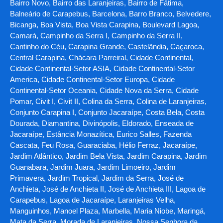
Bairro Novo, Bairro das Laranjeiras, Bairro de Fátima,
Balneário de Carapebus, Barcelona, Barro Branco, Belvedere,
Bicanga, Boa Vista, Boa Vista Carapina, Boulevard Lagoa,
Camará, Campinho da Serra I, Campinho da Serra II,
Cantinho do Céu, Carapina Grande, Castelândia, Caçaroca,
Central Carapina, Chácara Parreiral, Cidade Continental,
Cidade Continental-Setor ASIA, Cidade Continental-Setor
America, Cidade Continental-Setor Europa, Cidade
Continental-Setor Oceania, Cidade Nova da Serra, Cidade
Pomar, Civit I, Civit II, Colina da Serra, Colina de Laranjeiras,
Conjunto Carapina I, Conjunto Jacaraípe, Costa Bela, Costa
Dourada, Diamantina, Divinópolis, Eldorado, Enseada de
Jacaraípe, Estância Monazítica, Eurico Salles, Fazenda
Cascata, Feu Rosa, Guaraciaba, Hélio Ferraz, Jacaraípe,
Jardim Atlântico, Jardim Bela Vista, Jardim Carapina, Jardim
Guanabara, Jardim Juara, Jardim Limoeiro, Jardim
Primavera, Jardim Tropical, Jardim da Serra, José de
Anchieta, José de Anchieta II, José de Anchieta III, Lagoa de
Carapebus, Lagoa de Jacaraípe, Laranjeiras Velha,
Manguinhos, Manoel Plaza, Marbella, Maria Niobe, Maringá,
Mata da Serra, Morada de Laranjeiras, Nossa Senhora da