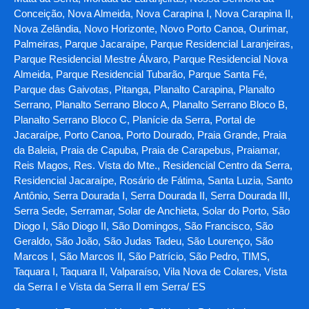
Conceição, Nova Almeida, Nova Carapina I, Nova Carapina II,
Nova Zelândia, Novo Horizonte, Novo Porto Canoa, Ourimar,
Palmeiras, Parque Jacaraípe, Parque Residencial Laranjeiras,
Parque Residencial Mestre Álvaro, Parque Residencial Nova
Almeida, Parque Residencial Tubarão, Parque Santa Fé,
Parque das Gaivotas, Pitanga, Planalto Carapina, Planalto
Serrano, Planalto Serrano Bloco A, Planalto Serrano Bloco B,
Planalto Serrano Bloco C, Planície da Serra, Portal de
Jacaraípe, Porto Canoa, Porto Dourado, Praia Grande, Praia
da Baleia, Praia de Capuba, Praia de Carapebus, Praiamar,
Reis Magos, Res. Vista do Mte., Residencial Centro da Serra,
Residencial Jacaraípe, Rosário de Fátima, Santa Luzia, Santo
Antônio, Serra Dourada I, Serra Dourada II, Serra Dourada III,
Serra Sede, Serramar, Solar de Anchieta, Solar do Porto, São
Diogo I, São Diogo II, São Domingos, São Francisco, São
Geraldo, São João, São Judas Tadeu, São Lourenço, São
Marcos I, São Marcos II, São Patrício, São Pedro, TIMS,
Taquara I, Taquara II, Valparaíso, Vila Nova de Colares, Vista
da Serra I e Vista da Serra II em Serra/ ES