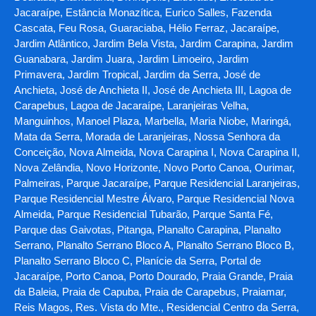
Jacaraípe, Estância Monazítica, Eurico Salles, Fazenda
Cascata, Feu Rosa, Guaraciaba, Hélio Ferraz, Jacaraípe,
Jardim Atlântico, Jardim Bela Vista, Jardim Carapina, Jardim
Guanabara, Jardim Juara, Jardim Limoeiro, Jardim
Primavera, Jardim Tropical, Jardim da Serra, José de
Anchieta, José de Anchieta II, José de Anchieta III, Lagoa de
Carapebus, Lagoa de Jacaraípe, Laranjeiras Velha,
Manguinhos, Manoel Plaza, Marbella, Maria Niobe, Maringá,
Mata da Serra, Morada de Laranjeiras, Nossa Senhora da
Conceição, Nova Almeida, Nova Carapina I, Nova Carapina II,
Nova Zelândia, Novo Horizonte, Novo Porto Canoa, Ourimar,
Palmeiras, Parque Jacaraípe, Parque Residencial Laranjeiras,
Parque Residencial Mestre Álvaro, Parque Residencial Nova
Almeida, Parque Residencial Tubarão, Parque Santa Fé,
Parque das Gaivotas, Pitanga, Planalto Carapina, Planalto
Serrano, Planalto Serrano Bloco A, Planalto Serrano Bloco B,
Planalto Serrano Bloco C, Planície da Serra, Portal de
Jacaraípe, Porto Canoa, Porto Dourado, Praia Grande, Praia
da Baleia, Praia de Capuba, Praia de Carapebus, Praiamar,
Reis Magos, Res. Vista do Mte., Residencial Centro da Serra,