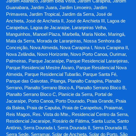
Jardim Atlântico, Jardim Bela Vista, Jardim Carapina, Jardim
Guanabara, Jardim Juara, Jardim Limoeiro, Jardim
Primavera, Jardim Tropical, Jardim da Serra, José de
Anchieta, José de Anchieta II, José de Anchieta III, Lagoa de
Carapebus, Lagoa de Jacaraípe, Laranjeiras Velha,
Manguinhos, Manoel Plaza, Marbella, Maria Niobe, Maringá,
Mata da Serra, Morada de Laranjeiras, Nossa Senhora da
Conceição, Nova Almeida, Nova Carapina I, Nova Carapina II,
Nova Zelândia, Novo Horizonte, Novo Porto Canoa, Ourimar,
Palmeiras, Parque Jacaraípe, Parque Residencial Laranjeiras,
Parque Residencial Mestre Álvaro, Parque Residencial Nova
Almeida, Parque Residencial Tubarão, Parque Santa Fé,
Parque das Gaivotas, Pitanga, Planalto Carapina, Planalto
Serrano, Planalto Serrano Bloco A, Planalto Serrano Bloco B,
Planalto Serrano Bloco C, Planície da Serra, Portal de
Jacaraípe, Porto Canoa, Porto Dourado, Praia Grande, Praia
da Baleia, Praia de Capuba, Praia de Carapebus, Praiamar,
Reis Magos, Res. Vista do Mte., Residencial Centro da Serra,
Residencial Jacaraípe, Rosário de Fátima, Santa Luzia, Santo
Antônio, Serra Dourada I, Serra Dourada II, Serra Dourada III,
Serra Sede, Serramar, Solar de Anchieta, Solar do Porto, São