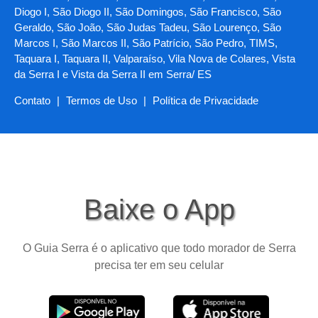
Diogo I, São Diogo II, São Domingos, São Francisco, São
Geraldo, São João, São Judas Tadeu, São Lourenço, São
Marcos I, São Marcos II, São Patrício, São Pedro, TIMS,
Taquara I, Taquara II, Valparaíso, Vila Nova de Colares, Vista
da Serra I e Vista da Serra II em Serra/ ES
Contato
|
Termos de Uso
|
Política de Privacidade
Baixe o App
O Guia Serra é o aplicativo que todo morador de Serra
precisa ter em seu celular