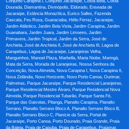
Conjunto Carapina I, Conjunto Jacaraípe, Costa Bela, Costa
Dourada, Diamantina, Divinópolis, Eldorado, Enseada de
Jacaraípe, Estância Monazítica, Eurico Salles, Fazenda
Cascata, Feu Rosa, Guaraciaba, Hélio Ferraz, Jacaraípe,
Jardim Atlântico, Jardim Bela Vista, Jardim Carapina, Jardim
Guanabara, Jardim Juara, Jardim Limoeiro, Jardim
Primavera, Jardim Tropical, Jardim da Serra, José de
Anchieta, José de Anchieta II, José de Anchieta III, Lagoa de
Carapebus, Lagoa de Jacaraípe, Laranjeiras Velha,
Manguinhos, Manoel Plaza, Marbella, Maria Niobe, Maringá,
Mata da Serra, Morada de Laranjeiras, Nossa Senhora da
Conceição, Nova Almeida, Nova Carapina I, Nova Carapina II,
Nova Zelândia, Novo Horizonte, Novo Porto Canoa, Ourimar,
Palmeiras, Parque Jacaraípe, Parque Residencial Laranjeiras,
Parque Residencial Mestre Álvaro, Parque Residencial Nova
Almeida, Parque Residencial Tubarão, Parque Santa Fé,
Parque das Gaivotas, Pitanga, Planalto Carapina, Planalto
Serrano, Planalto Serrano Bloco A, Planalto Serrano Bloco B,
Planalto Serrano Bloco C, Planície da Serra, Portal de
Jacaraípe, Porto Canoa, Porto Dourado, Praia Grande, Praia
da Baleia, Praia de Capuba, Praia de Carapebus, Praiamar,