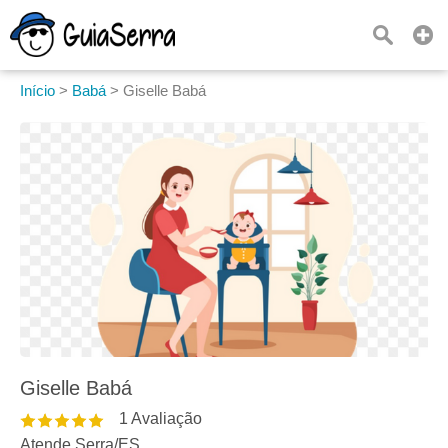
Início
>
Babá
>
Giselle Babá
Giselle Babá
1
Avaliação
Atende Serra
/
ES