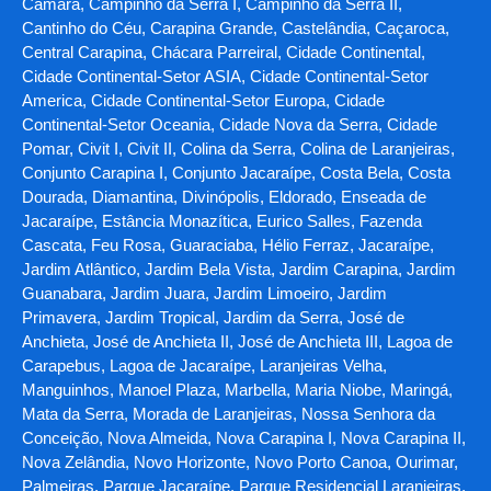
Camará, Campinho da Serra I, Campinho da Serra II,
Cantinho do Céu, Carapina Grande, Castelândia, Caçaroca,
Central Carapina, Chácara Parreiral, Cidade Continental,
Cidade Continental-Setor ASIA, Cidade Continental-Setor
America, Cidade Continental-Setor Europa, Cidade
Continental-Setor Oceania, Cidade Nova da Serra, Cidade
Pomar, Civit I, Civit II, Colina da Serra, Colina de Laranjeiras,
Conjunto Carapina I, Conjunto Jacaraípe, Costa Bela, Costa
Dourada, Diamantina, Divinópolis, Eldorado, Enseada de
Jacaraípe, Estância Monazítica, Eurico Salles, Fazenda
Cascata, Feu Rosa, Guaraciaba, Hélio Ferraz, Jacaraípe,
Jardim Atlântico, Jardim Bela Vista, Jardim Carapina, Jardim
Guanabara, Jardim Juara, Jardim Limoeiro, Jardim
Primavera, Jardim Tropical, Jardim da Serra, José de
Anchieta, José de Anchieta II, José de Anchieta III, Lagoa de
Carapebus, Lagoa de Jacaraípe, Laranjeiras Velha,
Manguinhos, Manoel Plaza, Marbella, Maria Niobe, Maringá,
Mata da Serra, Morada de Laranjeiras, Nossa Senhora da
Conceição, Nova Almeida, Nova Carapina I, Nova Carapina II,
Nova Zelândia, Novo Horizonte, Novo Porto Canoa, Ourimar,
Palmeiras, Parque Jacaraípe, Parque Residencial Laranjeiras,