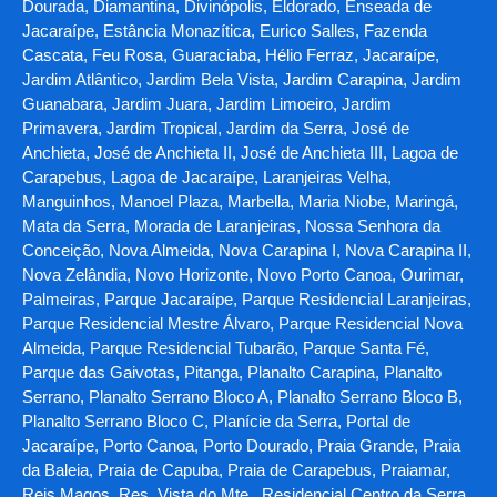
Dourada, Diamantina, Divinópolis, Eldorado, Enseada de
Jacaraípe, Estância Monazítica, Eurico Salles, Fazenda
Cascata, Feu Rosa, Guaraciaba, Hélio Ferraz, Jacaraípe,
Jardim Atlântico, Jardim Bela Vista, Jardim Carapina, Jardim
Guanabara, Jardim Juara, Jardim Limoeiro, Jardim
Primavera, Jardim Tropical, Jardim da Serra, José de
Anchieta, José de Anchieta II, José de Anchieta III, Lagoa de
Carapebus, Lagoa de Jacaraípe, Laranjeiras Velha,
Manguinhos, Manoel Plaza, Marbella, Maria Niobe, Maringá,
Mata da Serra, Morada de Laranjeiras, Nossa Senhora da
Conceição, Nova Almeida, Nova Carapina I, Nova Carapina II,
Nova Zelândia, Novo Horizonte, Novo Porto Canoa, Ourimar,
Palmeiras, Parque Jacaraípe, Parque Residencial Laranjeiras,
Parque Residencial Mestre Álvaro, Parque Residencial Nova
Almeida, Parque Residencial Tubarão, Parque Santa Fé,
Parque das Gaivotas, Pitanga, Planalto Carapina, Planalto
Serrano, Planalto Serrano Bloco A, Planalto Serrano Bloco B,
Planalto Serrano Bloco C, Planície da Serra, Portal de
Jacaraípe, Porto Canoa, Porto Dourado, Praia Grande, Praia
da Baleia, Praia de Capuba, Praia de Carapebus, Praiamar,
Reis Magos, Res. Vista do Mte., Residencial Centro da Serra,