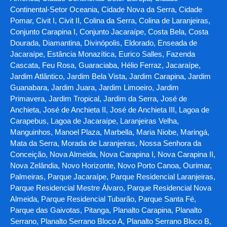
Continental-Setor Oceania, Cidade Nova da Serra, Cidade
Pomar, Civit I, Civit II, Colina da Serra, Colina de Laranjeiras,
Conjunto Carapina I, Conjunto Jacaraípe, Costa Bela, Costa
Dourada, Diamantina, Divinópolis, Eldorado, Enseada de
Jacaraípe, Estância Monazítica, Eurico Salles, Fazenda
Cascata, Feu Rosa, Guaraciaba, Hélio Ferraz, Jacaraípe,
Jardim Atlântico, Jardim Bela Vista, Jardim Carapina, Jardim
Guanabara, Jardim Juara, Jardim Limoeiro, Jardim
Primavera, Jardim Tropical, Jardim da Serra, José de
Anchieta, José de Anchieta II, José de Anchieta III, Lagoa de
Carapebus, Lagoa de Jacaraípe, Laranjeiras Velha,
Manguinhos, Manoel Plaza, Marbella, Maria Niobe, Maringá,
Mata da Serra, Morada de Laranjeiras, Nossa Senhora da
Conceição, Nova Almeida, Nova Carapina I, Nova Carapina II,
Nova Zelândia, Novo Horizonte, Novo Porto Canoa, Ourimar,
Palmeiras, Parque Jacaraípe, Parque Residencial Laranjeiras,
Parque Residencial Mestre Álvaro, Parque Residencial Nova
Almeida, Parque Residencial Tubarão, Parque Santa Fé,
Parque das Gaivotas, Pitanga, Planalto Carapina, Planalto
Serrano, Planalto Serrano Bloco A, Planalto Serrano Bloco B,