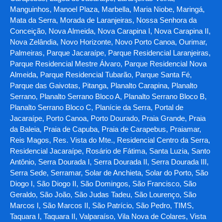
Manguinhos, Manoel Plaza, Marbella, Maria Niobe, Maringá,
Mata da Serra, Morada de Laranjeiras, Nossa Senhora da
Conceição, Nova Almeida, Nova Carapina I, Nova Carapina II,
Nova Zelândia, Novo Horizonte, Novo Porto Canoa, Ourimar,
Palmeiras, Parque Jacaraípe, Parque Residencial Laranjeiras,
Parque Residencial Mestre Álvaro, Parque Residencial Nova
Almeida, Parque Residencial Tubarão, Parque Santa Fé,
Parque das Gaivotas, Pitanga, Planalto Carapina, Planalto
Serrano, Planalto Serrano Bloco A, Planalto Serrano Bloco B,
Planalto Serrano Bloco C, Planície da Serra, Portal de
Jacaraípe, Porto Canoa, Porto Dourado, Praia Grande, Praia
da Baleia, Praia de Capuba, Praia de Carapebus, Praiamar,
Reis Magos, Res. Vista do Mte., Residencial Centro da Serra,
Residencial Jacaraípe, Rosário de Fátima, Santa Luzia, Santo
Antônio, Serra Dourada I, Serra Dourada II, Serra Dourada III,
Serra Sede, Serramar, Solar de Anchieta, Solar do Porto, São
Diogo I, São Diogo II, São Domingos, São Francisco, São
Geraldo, São João, São Judas Tadeu, São Lourenço, São
Marcos I, São Marcos II, São Patrício, São Pedro, TIMS,
Taquara I, Taquara II, Valparaíso, Vila Nova de Colares, Vista