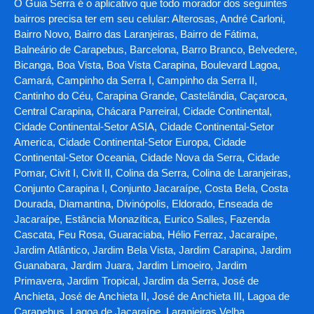
O Guia Serra é o aplicativo que todo morador dos seguintes
bairros precisa ter em seu celular: Alterosas, André Carloni,
Bairro Novo, Bairro das Laranjeiras, Bairro de Fátima,
Balneário de Carapebus, Barcelona, Barro Branco, Belvedere,
Bicanga, Boa Vista, Boa Vista Carapina, Boulevard Lagoa,
Camará, Campinho da Serra I, Campinho da Serra II,
Cantinho do Céu, Carapina Grande, Castelândia, Caçaroca,
Central Carapina, Chácara Parreiral, Cidade Continental,
Cidade Continental-Setor ASIA, Cidade Continental-Setor
America, Cidade Continental-Setor Europa, Cidade
Continental-Setor Oceania, Cidade Nova da Serra, Cidade
Pomar, Civit I, Civit II, Colina da Serra, Colina de Laranjeiras,
Conjunto Carapina I, Conjunto Jacaraípe, Costa Bela, Costa
Dourada, Diamantina, Divinópolis, Eldorado, Enseada de
Jacaraípe, Estância Monazítica, Eurico Salles, Fazenda
Cascata, Feu Rosa, Guaraciaba, Hélio Ferraz, Jacaraípe,
Jardim Atlântico, Jardim Bela Vista, Jardim Carapina, Jardim
Guanabara, Jardim Juara, Jardim Limoeiro, Jardim
Primavera, Jardim Tropical, Jardim da Serra, José de
Anchieta, José de Anchieta II, José de Anchieta III, Lagoa de
Carapebus, Lagoa de Jacaraípe, Laranjeiras Velha,