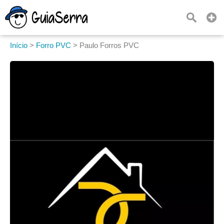
Início
>
Forro PVC
>
Paulo Forros PVC