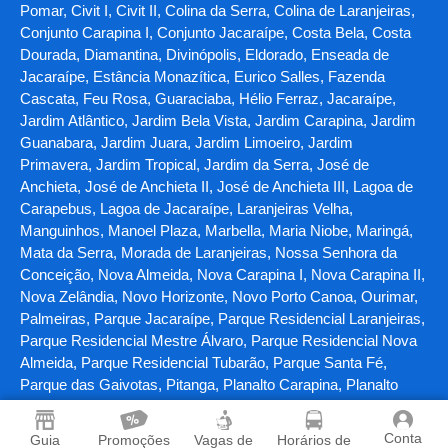
Pomar, Civit I, Civit II, Colina da Serra, Colina de Laranjeiras,
Conjunto Carapina I, Conjunto Jacaraípe, Costa Bela, Costa
Dourada, Diamantina, Divinópolis, Eldorado, Enseada de
Jacaraípe, Estância Monazítica, Eurico Salles, Fazenda
Cascata, Feu Rosa, Guaraciaba, Hélio Ferraz, Jacaraípe,
Jardim Atlântico, Jardim Bela Vista, Jardim Carapina, Jardim
Guanabara, Jardim Juara, Jardim Limoeiro, Jardim
Primavera, Jardim Tropical, Jardim da Serra, José de
Anchieta, José de Anchieta II, José de Anchieta III, Lagoa de
Carapebus, Lagoa de Jacaraípe, Laranjeiras Velha,
Manguinhos, Manoel Plaza, Marbella, Maria Niobe, Maringá,
Mata da Serra, Morada de Laranjeiras, Nossa Senhora da
Conceição, Nova Almeida, Nova Carapina I, Nova Carapina II,
Nova Zelândia, Novo Horizonte, Novo Porto Canoa, Ourimar,
Palmeiras, Parque Jacaraípe, Parque Residencial Laranjeiras,
Parque Residencial Mestre Álvaro, Parque Residencial Nova
Almeida, Parque Residencial Tubarão, Parque Santa Fé,
Parque das Gaivotas, Pitanga, Planalto Carapina, Planalto
Serrano, Planalto Serrano Bloco A, Planalto Serrano Bloco B,
Planalto Serrano Bloco C, Planície da Serra, Portal de
Conta
Guia
Promoções
Vagas de
Horários de