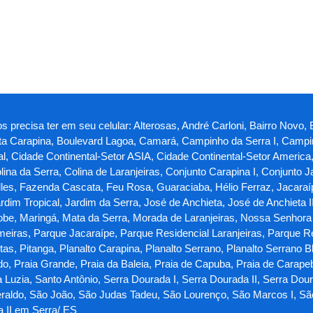
s precisa ter em seu celular: Alterosas, André Carloni, Bairro Novo, 
sta Carapina, Boulevard Lagoa, Camará, Campinho da Serra I, Campin
al, Cidade Continental-Setor ASIA, Cidade Continental-Setor America
olina da Serra, Colina de Laranjeiras, Conjunto Carapina I, Conjunto 
les, Fazenda Cascata, Feu Rosa, Guaraciaba, Hélio Ferraz, Jacaraípe
dim Tropical, Jardim da Serra, José de Anchieta, José de Anchieta I
iobe, Maringá, Mata da Serra, Morada de Laranjeiras, Nossa Senhora
eiras, Parque Jacaraípe, Parque Residencial Laranjeiras, Parque R
, Pitanga, Planalto Carapina, Planalto Serrano, Planalto Serrano Bl
do, Praia Grande, Praia da Baleia, Praia de Capuba, Praia de Carape
Luzia, Santo Antônio, Serra Dourada I, Serra Dourada II, Serra Doura
aldo, São João, São Judas Tadeu, São Lourenço, São Marcos I, São M
a II em Serra/ ES