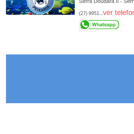
Serra Doudara II - Ser
ver telefo
(27) 9951...