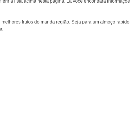
nferir a lista acima nesta página. Lá você encontrará informaç
os melhores frutos do mar da região. Seja para um almoço rápid
r.