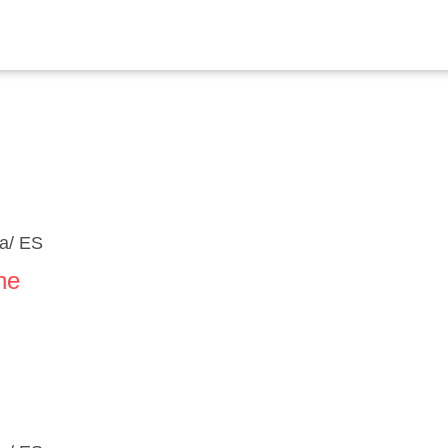
ra/ ES
ne