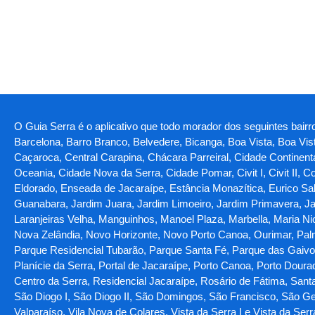
O Guia Serra é o aplicativo que todo morador dos seguintes bairro
Barcelona, Barro Branco, Belvedere, Bicanga, Boa Vista, Boa Vi
Caçaroca, Central Carapina, Chácara Parreiral, Cidade Continent
Oceania, Cidade Nova da Serra, Cidade Pomar, Civit I, Civit II, C
Eldorado, Enseada de Jacaraípe, Estância Monazítica, Eurico Sal
Guanabara, Jardim Juara, Jardim Limoeiro, Jardim Primavera, Jar
Laranjeiras Velha, Manguinhos, Manoel Plaza, Marbella, Maria N
Nova Zelândia, Novo Horizonte, Novo Porto Canoa, Ourimar, Palm
Parque Residencial Tubarão, Parque Santa Fé, Parque das Gaivotas
Planície da Serra, Portal de Jacaraípe, Porto Canoa, Porto Doura
Centro da Serra, Residencial Jacaraípe, Rosário de Fátima, Santa 
São Diogo I, São Diogo II, São Domingos, São Francisco, São Ger
Valparaíso, Vila Nova de Colares, Vista da Serra I e Vista da Serr