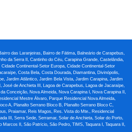
Bairro das Laranjeiras, Bairro de Fátima, Balneário de Carapebus,
ho da Serra II, Cantinho do Céu, Carapina Grande, Castelândia,
, Cidade Continental-Setor Europa, Cidade Continental-Setor
Jacaraípe, Costa Bela, Costa Dourada, Diamantina, Divinópolis,
, Jardim Atlântico, Jardim Bela Vista, Jardim Carapina, Jardim
I, José de Anchieta III, Lagoa de Carapebus, Lagoa de Jacaraípe,
 da Conceição, Nova Almeida, Nova Carapina I, Nova Carapina II,
esidencial Mestre Álvaro, Parque Residencial Nova Almeida,
oco A, Planalto Serrano Bloco B, Planalto Serrano Bloco C,
bus, Praiamar, Reis Magos, Res. Vista do Mte., Residencial
da III, Serra Sede, Serramar, Solar de Anchieta, Solar do Porto,
arcos II, São Patrício, São Pedro, TIMS, Taquara I, Taquara II,