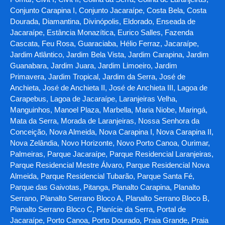
Conjunto Carapina I, Conjunto Jacaraípe, Costa Bela, Costa
Dourada, Diamantina, Divinópolis, Eldorado, Enseada de
Jacaraípe, Estância Monazítica, Eurico Salles, Fazenda
Cascata, Feu Rosa, Guaraciaba, Hélio Ferraz, Jacaraípe,
Jardim Atlântico, Jardim Bela Vista, Jardim Carapina, Jardim
Guanabara, Jardim Juara, Jardim Limoeiro, Jardim
Primavera, Jardim Tropical, Jardim da Serra, José de
Anchieta, José de Anchieta II, José de Anchieta III, Lagoa de
Carapebus, Lagoa de Jacaraípe, Laranjeiras Velha,
Manguinhos, Manoel Plaza, Marbella, Maria Niobe, Maringá,
Mata da Serra, Morada de Laranjeiras, Nossa Senhora da
Conceição, Nova Almeida, Nova Carapina I, Nova Carapina II,
Nova Zelândia, Novo Horizonte, Novo Porto Canoa, Ourimar,
Palmeiras, Parque Jacaraípe, Parque Residencial Laranjeiras,
Parque Residencial Mestre Álvaro, Parque Residencial Nova
Almeida, Parque Residencial Tubarão, Parque Santa Fé,
Parque das Gaivotas, Pitanga, Planalto Carapina, Planalto
Serrano, Planalto Serrano Bloco A, Planalto Serrano Bloco B,
Planalto Serrano Bloco C, Planície da Serra, Portal de
Jacaraípe, Porto Canoa, Porto Dourado, Praia Grande, Praia