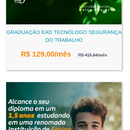
GRADUAÇÃO EAD TECNÓLOGO SEGURANÇA
DO TRABALHO
R$
129,00
/mês
R$ 415,84
/mês