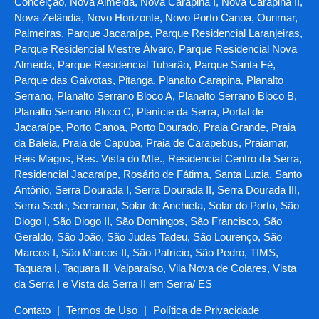
Conceição, Nova Almeida, Nova Carapina I, Nova Carapina II,
Nova Zelândia, Novo Horizonte, Novo Porto Canoa, Ourimar,
Palmeiras, Parque Jacaraípe, Parque Residencial Laranjeiras,
Parque Residencial Mestre Álvaro, Parque Residencial Nova
Almeida, Parque Residencial Tubarão, Parque Santa Fé,
Parque das Gaivotas, Pitanga, Planalto Carapina, Planalto
Serrano, Planalto Serrano Bloco A, Planalto Serrano Bloco B,
Planalto Serrano Bloco C, Planície da Serra, Portal de
Jacaraípe, Porto Canoa, Porto Dourado, Praia Grande, Praia
da Baleia, Praia de Capuba, Praia de Carapebus, Praiamar,
Reis Magos, Res. Vista do Mte., Residencial Centro da Serra,
Residencial Jacaraípe, Rosário de Fátima, Santa Luzia, Santo
Antônio, Serra Dourada I, Serra Dourada II, Serra Dourada III,
Serra Sede, Serramar, Solar de Anchieta, Solar do Porto, São
Diogo I, São Diogo II, São Domingos, São Francisco, São
Geraldo, São João, São Judas Tadeu, São Lourenço, São
Marcos I, São Marcos II, São Patrício, São Pedro, TIMS,
Taquara I, Taquara II, Valparaíso, Vila Nova de Colares, Vista
da Serra I e Vista da Serra II em Serra/ ES
Contato
|
Termos de Uso
|
Política de Privacidade