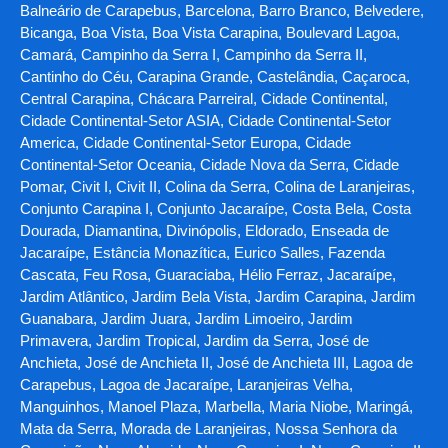
Balneário de Carapebus, Barcelona, Barro Branco, Belvedere,
Bicanga, Boa Vista, Boa Vista Carapina, Boulevard Lagoa,
Camará, Campinho da Serra I, Campinho da Serra II,
Cantinho do Céu, Carapina Grande, Castelândia, Caçaroca,
Central Carapina, Chácara Parreiral, Cidade Continental,
Cidade Continental-Setor ASIA, Cidade Continental-Setor
America, Cidade Continental-Setor Europa, Cidade
Continental-Setor Oceania, Cidade Nova da Serra, Cidade
Pomar, Civit I, Civit II, Colina da Serra, Colina de Laranjeiras,
Conjunto Carapina I, Conjunto Jacaraípe, Costa Bela, Costa
Dourada, Diamantina, Divinópolis, Eldorado, Enseada de
Jacaraípe, Estância Monazítica, Eurico Salles, Fazenda
Cascata, Feu Rosa, Guaraciaba, Hélio Ferraz, Jacaraípe,
Jardim Atlântico, Jardim Bela Vista, Jardim Carapina, Jardim
Guanabara, Jardim Juara, Jardim Limoeiro, Jardim
Primavera, Jardim Tropical, Jardim da Serra, José de
Anchieta, José de Anchieta II, José de Anchieta III, Lagoa de
Carapebus, Lagoa de Jacaraípe, Laranjeiras Velha,
Manguinhos, Manoel Plaza, Marbella, Maria Niobe, Maringá,
Mata da Serra, Morada de Laranjeiras, Nossa Senhora da