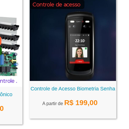
Controle de Acesso Biometria Senha
rônico
R$
199,00
A partir de
00