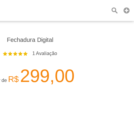
Fechadura Digital
1
Avaliação
299,00
R$
r de