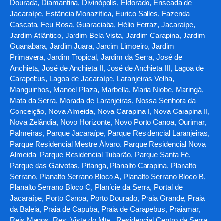
Dourada, Diamantina, Divinópolis, Eldorado, Enseada de
Jacaraípe, Estância Monazítica, Eurico Salles, Fazenda
Cascata, Feu Rosa, Guaraciaba, Hélio Ferraz, Jacaraípe,
Jardim Atlântico, Jardim Bela Vista, Jardim Carapina, Jardim
Guanabara, Jardim Juara, Jardim Limoeiro, Jardim
Primavera, Jardim Tropical, Jardim da Serra, José de
Anchieta, José de Anchieta II, José de Anchieta III, Lagoa de
Carapebus, Lagoa de Jacaraípe, Laranjeiras Velha,
Manguinhos, Manoel Plaza, Marbella, Maria Niobe, Maringá,
Mata da Serra, Morada de Laranjeiras, Nossa Senhora da
Conceição, Nova Almeida, Nova Carapina I, Nova Carapina II,
Nova Zelândia, Novo Horizonte, Novo Porto Canoa, Ourimar,
Palmeiras, Parque Jacaraípe, Parque Residencial Laranjeiras,
Parque Residencial Mestre Álvaro, Parque Residencial Nova
Almeida, Parque Residencial Tubarão, Parque Santa Fé,
Parque das Gaivotas, Pitanga, Planalto Carapina, Planalto
Serrano, Planalto Serrano Bloco A, Planalto Serrano Bloco B,
Planalto Serrano Bloco C, Planície da Serra, Portal de
Jacaraípe, Porto Canoa, Porto Dourado, Praia Grande, Praia
da Baleia, Praia de Capuba, Praia de Carapebus, Praiamar,
Reis Magos, Res. Vista do Mte., Residencial Centro da Serra,