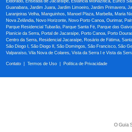
Eldorado, Enseada de Jacaraípe, Estância Monazítica, Eurico Sal
Guanabara, Jardim Juara, Jardim Limoeiro, Jardim Primavera, Jar
Laranjeiras Velha, Manguinhos, Manoel Plaza, Marbella, Maria N
Nova Zelândia, Novo Horizonte, Novo Porto Canoa, Ourimar, Palm
Parque Residencial Tubarão, Parque Santa Fé, Parque das Gaivotas
Planície da Serra, Portal de Jacaraípe, Porto Canoa, Porto Doura
Centro da Serra, Residencial Jacaraípe, Rosário de Fátima, Santa 
São Diogo I, São Diogo II, São Domingos, São Francisco, São Ger
Valparaíso, Vila Nova de Colares, Vista da Serra I e Vista da Serr
Contato
|
Termos de Uso
|
Política de Privacidade
O Guia S