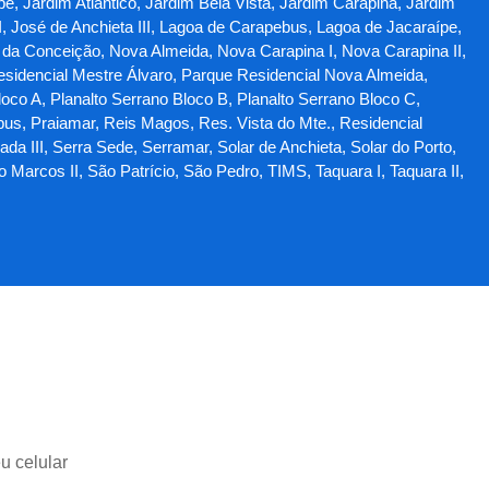
, Jardim Atlântico, Jardim Bela Vista, Jardim Carapina, Jardim
I, José de Anchieta III, Lagoa de Carapebus, Lagoa de Jacaraípe,
 da Conceição, Nova Almeida, Nova Carapina I, Nova Carapina II,
esidencial Mestre Álvaro, Parque Residencial Nova Almeida,
oco A, Planalto Serrano Bloco B, Planalto Serrano Bloco C,
bus, Praiamar, Reis Magos, Res. Vista do Mte., Residencial
da III, Serra Sede, Serramar, Solar de Anchieta, Solar do Porto,
arcos II, São Patrício, São Pedro, TIMS, Taquara I, Taquara II,
u celular