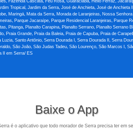
les, Fazenda Cascata, Feu Rosa, Guaraciaba, Hélio Ferraz, Jacaraípe
dim Tropical, Jardim da Serra, José de Anchieta, José de Anchieta I
iobe, Maringá, Mata da Serra, Morada de Laranjeiras, Nossa Senhora
eiras, Parque Jacaraípe, Parque Residencial Laranjeiras, Parque R
, Pitanga, Planalto Carapina, Planalto Serrano, Planalto Serrano Bl
do, Praia Grande, Praia da Baleia, Praia de Capuba, Praia de Carape
Luzia, Santo Antônio, Serra Dourada I, Serra Dourada II, Serra Doura
aldo, São João, São Judas Tadeu, São Lourenço, São Marcos I, São M
a II em Serra/ ES
Baixe o App
erra é o aplicativo que todo morador de Serra precisa ter em se