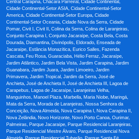
Central Carapina, Chácara Parreiral, Cidade Continental,
Cidade Continental-Setor ASIA, Cidade Continental-Setor
America, Cidade Continental-Setor Europa, Cidade
Continental-Setor Oceania, Cidade Nova da Serra, Cidade
Pomar, Civit I, Civit II, Colina da Serra, Colina de Laranjeiras,
Conjunto Carapina I, Conjunto Jacaraípe, Costa Bela, Costa
Dourada, Diamantina, Divinópolis, Eldorado, Enseada de
Jacaraípe, Estância Monazítica, Eurico Salles, Fazenda
Cascata, Feu Rosa, Guaraciaba, Hélio Ferraz, Jacaraípe,
Jardim Atlântico, Jardim Bela Vista, Jardim Carapina, Jardim
Guanabara, Jardim Juara, Jardim Limoeiro, Jardim
Primavera, Jardim Tropical, Jardim da Serra, José de
Anchieta, José de Anchieta II, José de Anchieta III, Lagoa de
Carapebus, Lagoa de Jacaraípe, Laranjeiras Velha,
Manguinhos, Manoel Plaza, Marbella, Maria Niobe, Maringá,
Mata da Serra, Morada de Laranjeiras, Nossa Senhora da
Conceição, Nova Almeida, Nova Carapina I, Nova Carapina II,
Nova Zelândia, Novo Horizonte, Novo Porto Canoa, Ourimar,
Palmeiras, Parque Jacaraípe, Parque Residencial Laranjeiras,
Parque Residencial Mestre Álvaro, Parque Residencial Nova
Almeida, Parque Residencial Tubarão, Parque Santa Fé,