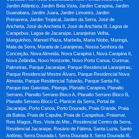
Jardim Atlântico, Jardim Bela Vista, Jardim Carapina, Jardim
Guanabara, Jardim Juara, Jardim Limoeiro, Jardim
Primavera, Jardim Tropical, Jardim da Serra, José de
Anchieta, José de Anchieta II, José de Anchieta III, Lagoa de
Carapebus, Lagoa de Jacaraípe, Laranjeiras Velha,
Manguinhos, Manoel Plaza, Marbella, Maria Niobe, Maringá,
Mata da Serra, Morada de Laranjeiras, Nossa Senhora da
Conceição, Nova Almeida, Nova Carapina I, Nova Carapina II,
Nova Zelândia, Novo Horizonte, Novo Porto Canoa, Ourimar,
Palmeiras, Parque Jacaraípe, Parque Residencial Laranjeiras,
Parque Residencial Mestre Álvaro, Parque Residencial Nova
Almeida, Parque Residencial Tubarão, Parque Santa Fé,
Parque das Gaivotas, Pitanga, Planalto Carapina, Planalto
Serrano, Planalto Serrano Bloco A, Planalto Serrano Bloco B,
Planalto Serrano Bloco C, Planície da Serra, Portal de
Jacaraípe, Porto Canoa, Porto Dourado, Praia Grande, Praia
da Baleia, Praia de Capuba, Praia de Carapebus, Praiamar,
Reis Magos, Res. Vista do Mte., Residencial Centro da Serra,
Residencial Jacaraípe, Rosário de Fátima, Santa Luzia, Santo
Antônio, Serra Dourada I, Serra Dourada II, Serra Dourada III,