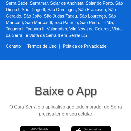
Serra Sede, Serramar, Solar de Anchieta, Solar do Porto, São
Diogo I, São Diogo II, São Domingos, São Francisco, São
Geraldo, São João, São Judas Tadeu, São Lourenço, São
Marcos I, São Marcos II, São Patrício, São Pedro, TIMS,
Taquara I, Taquara II, Valparaíso, Vila Nova de Colares, Vista
da Serra I e Vista da Serra II em Serra/ ES
Contato
|
Termos de Uso
|
Política de Privacidade
Baixe o App
O Guia Serra é o aplicativo que todo morador de Serra
precisa ter em seu celular