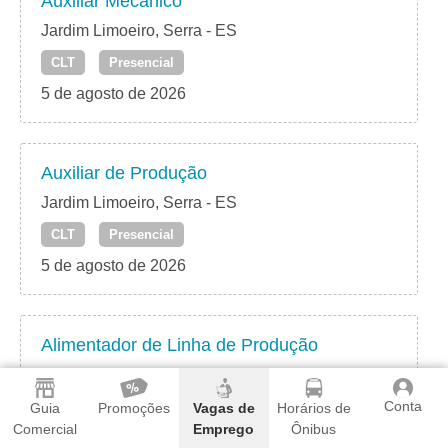
Auxiliar Mecânico
Jardim Limoeiro, Serra - ES
CLT
Presencial
5 de agosto de 2026
Auxiliar de Produção
Jardim Limoeiro, Serra - ES
CLT
Presencial
5 de agosto de 2026
Alimentador de Linha de Produção
Jardim Limoeiro, Serra - ES
Conta
CLT
Presencial
Guia
Promoções
Vagas de
Horários de
Comercial
Emprego
Ônibus
5 de agosto de 2026