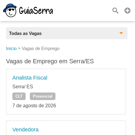
Todas as Vagas
Todas as Vagas
Início
>
Vagas de Emprego
CLT
Vagas de Emprego em Serra/ES
Estágio
Analista Fiscal
Freelancer
Serra/ ES
CLT
Presencial
PJ
7 de agosto de 2026
Home Office
Vendedora