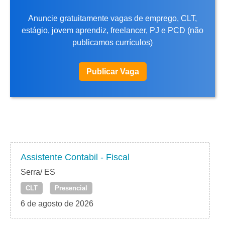
Anuncie gratuitamente vagas de emprego, CLT,
estágio, jovem aprendiz, freelancer, PJ e PCD (não
publicamos currículos)
Publicar Vaga
Assistente Contabil - Fiscal
Serra/ ES
CLT
Presencial
6 de agosto de 2026