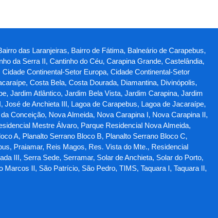
Bairro das Laranjeiras, Bairro de Fátima, Balneário de Carapebus,
ho da Serra II, Cantinho do Céu, Carapina Grande, Castelândia,
, Cidade Continental-Setor Europa, Cidade Continental-Setor
Jacaraípe, Costa Bela, Costa Dourada, Diamantina, Divinópolis,
, Jardim Atlântico, Jardim Bela Vista, Jardim Carapina, Jardim
I, José de Anchieta III, Lagoa de Carapebus, Lagoa de Jacaraípe,
 da Conceição, Nova Almeida, Nova Carapina I, Nova Carapina II,
esidencial Mestre Álvaro, Parque Residencial Nova Almeida,
oco A, Planalto Serrano Bloco B, Planalto Serrano Bloco C,
bus, Praiamar, Reis Magos, Res. Vista do Mte., Residencial
da III, Serra Sede, Serramar, Solar de Anchieta, Solar do Porto,
arcos II, São Patrício, São Pedro, TIMS, Taquara I, Taquara II,