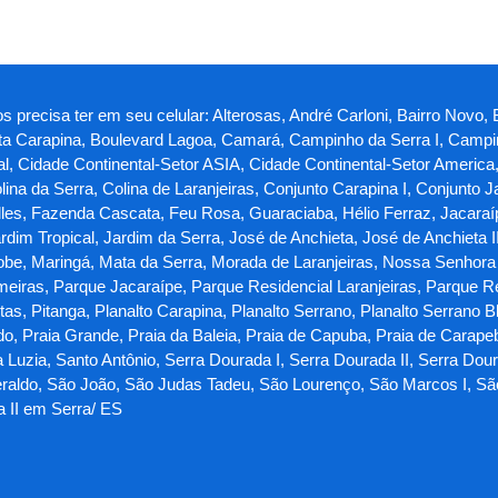
s precisa ter em seu celular: Alterosas, André Carloni, Bairro Novo, 
sta Carapina, Boulevard Lagoa, Camará, Campinho da Serra I, Campin
al, Cidade Continental-Setor ASIA, Cidade Continental-Setor America
olina da Serra, Colina de Laranjeiras, Conjunto Carapina I, Conjunto 
les, Fazenda Cascata, Feu Rosa, Guaraciaba, Hélio Ferraz, Jacaraípe
dim Tropical, Jardim da Serra, José de Anchieta, José de Anchieta I
iobe, Maringá, Mata da Serra, Morada de Laranjeiras, Nossa Senhora
eiras, Parque Jacaraípe, Parque Residencial Laranjeiras, Parque R
, Pitanga, Planalto Carapina, Planalto Serrano, Planalto Serrano Bl
do, Praia Grande, Praia da Baleia, Praia de Capuba, Praia de Carape
Luzia, Santo Antônio, Serra Dourada I, Serra Dourada II, Serra Doura
aldo, São João, São Judas Tadeu, São Lourenço, São Marcos I, São M
a II em Serra/ ES