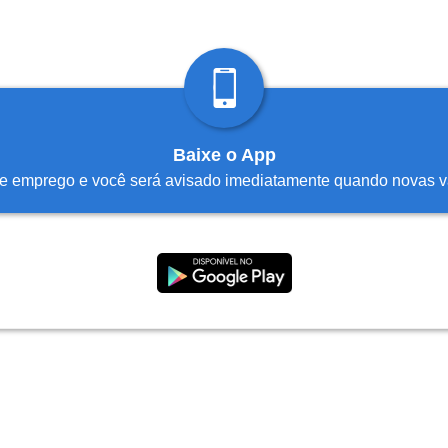
Baixe o App
 de emprego e você será avisado imediatamente quando novas 