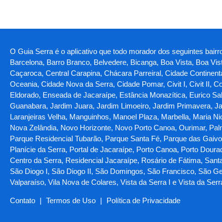
O Guia Serra é o aplicativo que todo morador dos seguintes bairro
Barcelona, Barro Branco, Belvedere, Bicanga, Boa Vista, Boa Vi
Caçaroca, Central Carapina, Chácara Parreiral, Cidade Continent
Oceania, Cidade Nova da Serra, Cidade Pomar, Civit I, Civit II, C
Eldorado, Enseada de Jacaraípe, Estância Monazítica, Eurico Sal
Guanabara, Jardim Juara, Jardim Limoeiro, Jardim Primavera, Jar
Laranjeiras Velha, Manguinhos, Manoel Plaza, Marbella, Maria N
Nova Zelândia, Novo Horizonte, Novo Porto Canoa, Ourimar, Palm
Parque Residencial Tubarão, Parque Santa Fé, Parque das Gaivotas
Planície da Serra, Portal de Jacaraípe, Porto Canoa, Porto Doura
Centro da Serra, Residencial Jacaraípe, Rosário de Fátima, Santa 
São Diogo I, São Diogo II, São Domingos, São Francisco, São Ger
Valparaíso, Vila Nova de Colares, Vista da Serra I e Vista da Serr
Contato
|
Termos de Uso
|
Política de Privacidade