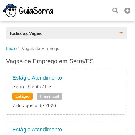
Todas as Vagas
Todas as Vagas
Início
>
Vagas de Emprego
CLT
Vagas de Emprego em Serra/ES
Estágio
Estágio Atendimento
Freelancer
Serra - Centro/ ES
Estágio
Presencial
PJ
7 de agosto de 2026
Home Office
Estágio Atendimento