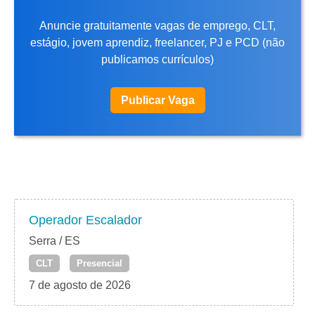
Anuncie gratuitamente vagas de emprego, CLT,
estágio, jovem aprendiz, freelancer, PJ e PCD (não
publicamos currículos)
Publicar Vaga
Operador Escalador
Serra / ES
CLT
Presencial
7 de agosto de 2026