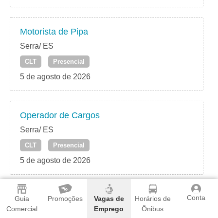
Motorista de Pipa
Serra/ ES
CLT
Presencial
5 de agosto de 2026
Operador de Cargos
Serra/ ES
CLT
Presencial
5 de agosto de 2026
Conta
Operador de Acabadora
Guia
Promoções
Vagas de
Horários de
Comercial
Emprego
Ônibus
Serra/ ES