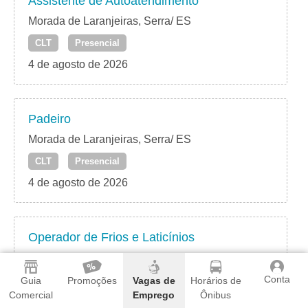
Assistente de Autoatendimento
Morada de Laranjeiras, Serra/ ES
CLT
Presencial
4 de agosto de 2026
Padeiro
Morada de Laranjeiras, Serra/ ES
CLT
Presencial
4 de agosto de 2026
Operador de Frios e Laticínios
Morada de Laranjeiras, Serra/ ES
Conta
CLT
Presencial
Guia
Promoções
Vagas de
Horários de
Comercial
Emprego
Ônibus
4 de agosto de 2026