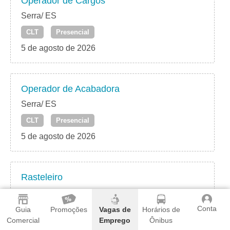
Operador de Cargos
Serra/ ES
CLT
Presencial
5 de agosto de 2026
Operador de Acabadora
Serra/ ES
CLT
Presencial
5 de agosto de 2026
Rasteleiro
Serra/ ES
Conta
CLT
Presencial
Guia
Promoções
Vagas de
Horários de
Comercial
Emprego
Ônibus
5 de agosto de 2026