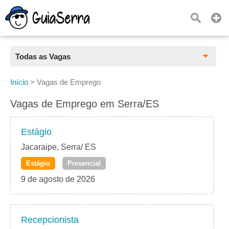
Todas as Vagas
Todas as Vagas
Início
>
Vagas de Emprego
CLT
Vagas de Emprego em Serra/ES
Estágio
Estágio
Freelancer
Jacaraipe, Serra/ ES
Estágio
Presencial
PJ
9 de agosto de 2026
Home Office
Recepcionista