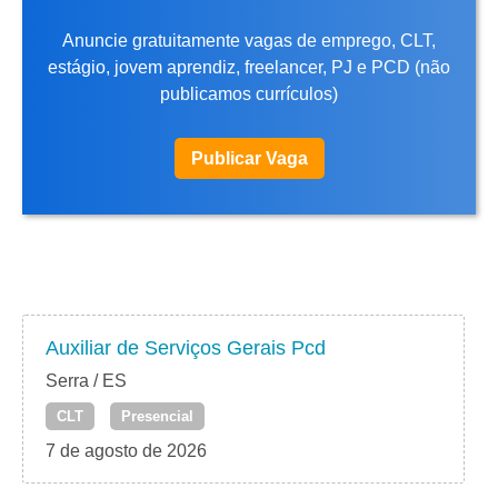
Anuncie gratuitamente vagas de emprego, CLT,
estágio, jovem aprendiz, freelancer, PJ e PCD (não
publicamos currículos)
Publicar Vaga
Auxiliar de Serviços Gerais Pcd
Serra / ES
CLT
Presencial
7 de agosto de 2026