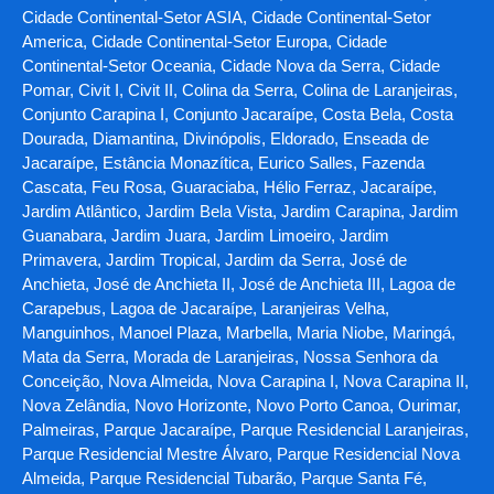
Cidade Continental-Setor ASIA, Cidade Continental-Setor
America, Cidade Continental-Setor Europa, Cidade
Continental-Setor Oceania, Cidade Nova da Serra, Cidade
Pomar, Civit I, Civit II, Colina da Serra, Colina de Laranjeiras,
Conjunto Carapina I, Conjunto Jacaraípe, Costa Bela, Costa
Dourada, Diamantina, Divinópolis, Eldorado, Enseada de
Jacaraípe, Estância Monazítica, Eurico Salles, Fazenda
Cascata, Feu Rosa, Guaraciaba, Hélio Ferraz, Jacaraípe,
Jardim Atlântico, Jardim Bela Vista, Jardim Carapina, Jardim
Guanabara, Jardim Juara, Jardim Limoeiro, Jardim
Primavera, Jardim Tropical, Jardim da Serra, José de
Anchieta, José de Anchieta II, José de Anchieta III, Lagoa de
Carapebus, Lagoa de Jacaraípe, Laranjeiras Velha,
Manguinhos, Manoel Plaza, Marbella, Maria Niobe, Maringá,
Mata da Serra, Morada de Laranjeiras, Nossa Senhora da
Conceição, Nova Almeida, Nova Carapina I, Nova Carapina II,
Nova Zelândia, Novo Horizonte, Novo Porto Canoa, Ourimar,
Palmeiras, Parque Jacaraípe, Parque Residencial Laranjeiras,
Parque Residencial Mestre Álvaro, Parque Residencial Nova
Almeida, Parque Residencial Tubarão, Parque Santa Fé,