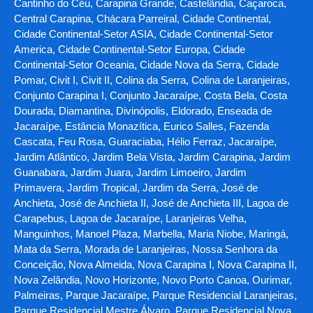
Cantinho do Céu, Carapina Grande, Castelândia, Caçaroca,
Central Carapina, Chácara Parreiral, Cidade Continental,
Cidade Continental-Setor ASIA, Cidade Continental-Setor
America, Cidade Continental-Setor Europa, Cidade
Continental-Setor Oceania, Cidade Nova da Serra, Cidade
Pomar, Civit I, Civit II, Colina da Serra, Colina de Laranjeiras,
Conjunto Carapina I, Conjunto Jacaraípe, Costa Bela, Costa
Dourada, Diamantina, Divinópolis, Eldorado, Enseada de
Jacaraípe, Estância Monazítica, Eurico Salles, Fazenda
Cascata, Feu Rosa, Guaraciaba, Hélio Ferraz, Jacaraípe,
Jardim Atlântico, Jardim Bela Vista, Jardim Carapina, Jardim
Guanabara, Jardim Juara, Jardim Limoeiro, Jardim
Primavera, Jardim Tropical, Jardim da Serra, José de
Anchieta, José de Anchieta II, José de Anchieta III, Lagoa de
Carapebus, Lagoa de Jacaraípe, Laranjeiras Velha,
Manguinhos, Manoel Plaza, Marbella, Maria Niobe, Maringá,
Mata da Serra, Morada de Laranjeiras, Nossa Senhora da
Conceição, Nova Almeida, Nova Carapina I, Nova Carapina II,
Nova Zelândia, Novo Horizonte, Novo Porto Canoa, Ourimar,
Palmeiras, Parque Jacaraípe, Parque Residencial Laranjeiras,
Parque Residencial Mestre Álvaro, Parque Residencial Nova