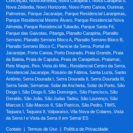
Conceição, Nova Almeida, Nova Carapina I, Nova Carapina II,
Nova Zelândia, Novo Horizonte, Novo Porto Canoa, Ourimar,
Palmeiras, Parque Jacaraípe, Parque Residencial Laranjeiras,
Parque Residencial Mestre Álvaro, Parque Residencial Nova
Almeida, Parque Residencial Tubarão, Parque Santa Fé,
Parque das Gaivotas, Pitanga, Planalto Carapina, Planalto
Serrano, Planalto Serrano Bloco A, Planalto Serrano Bloco B,
Planalto Serrano Bloco C, Planície da Serra, Portal de
Jacaraípe, Porto Canoa, Porto Dourado, Praia Grande, Praia
da Baleia, Praia de Capuba, Praia de Carapebus, Praiamar,
Reis Magos, Res. Vista do Mte., Residencial Centro da Serra,
Residencial Jacaraípe, Rosário de Fátima, Santa Luzia, Santo
Antônio, Serra Dourada I, Serra Dourada II, Serra Dourada III,
Serra Sede, Serramar, Solar de Anchieta, Solar do Porto, São
Diogo I, São Diogo II, São Domingos, São Francisco, São
Geraldo, São João, São Judas Tadeu, São Lourenço, São
Marcos I, São Marcos II, São Patrício, São Pedro, TIMS,
Taquara I, Taquara II, Valparaíso, Vila Nova de Colares, Vista
da Serra I e Vista da Serra II em Serra/ ES
Contato
|
Termos de Uso
|
Política de Privacidade