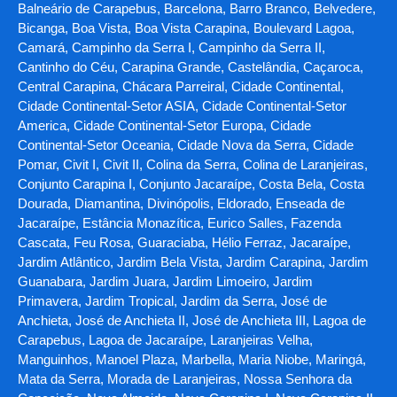
Balneário de Carapebus, Barcelona, Barro Branco, Belvedere,
Bicanga, Boa Vista, Boa Vista Carapina, Boulevard Lagoa,
Camará, Campinho da Serra I, Campinho da Serra II,
Cantinho do Céu, Carapina Grande, Castelândia, Caçaroca,
Central Carapina, Chácara Parreiral, Cidade Continental,
Cidade Continental-Setor ASIA, Cidade Continental-Setor
America, Cidade Continental-Setor Europa, Cidade
Continental-Setor Oceania, Cidade Nova da Serra, Cidade
Pomar, Civit I, Civit II, Colina da Serra, Colina de Laranjeiras,
Conjunto Carapina I, Conjunto Jacaraípe, Costa Bela, Costa
Dourada, Diamantina, Divinópolis, Eldorado, Enseada de
Jacaraípe, Estância Monazítica, Eurico Salles, Fazenda
Cascata, Feu Rosa, Guaraciaba, Hélio Ferraz, Jacaraípe,
Jardim Atlântico, Jardim Bela Vista, Jardim Carapina, Jardim
Guanabara, Jardim Juara, Jardim Limoeiro, Jardim
Primavera, Jardim Tropical, Jardim da Serra, José de
Anchieta, José de Anchieta II, José de Anchieta III, Lagoa de
Carapebus, Lagoa de Jacaraípe, Laranjeiras Velha,
Manguinhos, Manoel Plaza, Marbella, Maria Niobe, Maringá,
Mata da Serra, Morada de Laranjeiras, Nossa Senhora da