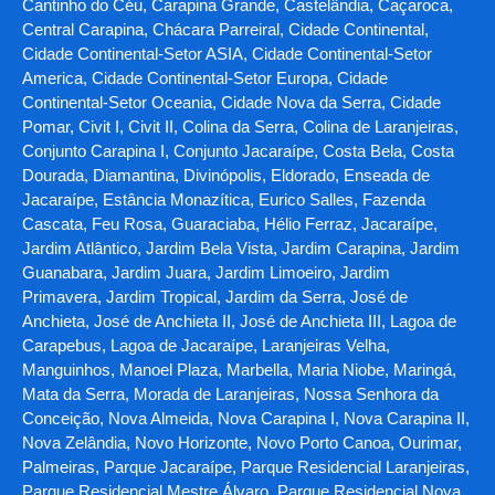
Cantinho do Céu, Carapina Grande, Castelândia, Caçaroca,
Central Carapina, Chácara Parreiral, Cidade Continental,
Cidade Continental-Setor ASIA, Cidade Continental-Setor
America, Cidade Continental-Setor Europa, Cidade
Continental-Setor Oceania, Cidade Nova da Serra, Cidade
Pomar, Civit I, Civit II, Colina da Serra, Colina de Laranjeiras,
Conjunto Carapina I, Conjunto Jacaraípe, Costa Bela, Costa
Dourada, Diamantina, Divinópolis, Eldorado, Enseada de
Jacaraípe, Estância Monazítica, Eurico Salles, Fazenda
Cascata, Feu Rosa, Guaraciaba, Hélio Ferraz, Jacaraípe,
Jardim Atlântico, Jardim Bela Vista, Jardim Carapina, Jardim
Guanabara, Jardim Juara, Jardim Limoeiro, Jardim
Primavera, Jardim Tropical, Jardim da Serra, José de
Anchieta, José de Anchieta II, José de Anchieta III, Lagoa de
Carapebus, Lagoa de Jacaraípe, Laranjeiras Velha,
Manguinhos, Manoel Plaza, Marbella, Maria Niobe, Maringá,
Mata da Serra, Morada de Laranjeiras, Nossa Senhora da
Conceição, Nova Almeida, Nova Carapina I, Nova Carapina II,
Nova Zelândia, Novo Horizonte, Novo Porto Canoa, Ourimar,
Palmeiras, Parque Jacaraípe, Parque Residencial Laranjeiras,
Parque Residencial Mestre Álvaro, Parque Residencial Nova