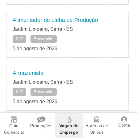
Alimentador de Linha de Produção
Jardim Limoeiro, Serra - ES
CLT
Presencial
5 de agosto de 2026
Armazenista
Jardim Limoeiro, Serra - ES
CLT
Presencial
5 de agosto de 2026
Conta
Auxiliar de Vendas
Guia
Promoções
Vagas de
Horários de
Comercial
Emprego
Ônibus
Jardim Limoeiro, Serra - ES