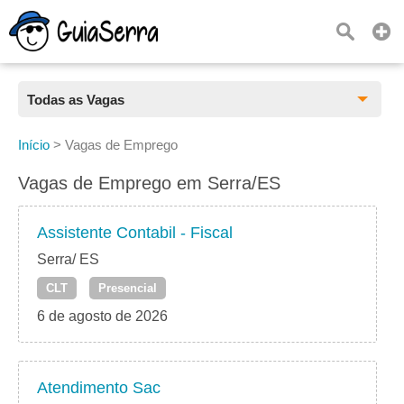
Todas as Vagas
Todas as Vagas
Início
>
Vagas de Emprego
CLT
Vagas de Emprego em Serra/ES
Estágio
Assistente Contabil - Fiscal
Freelancer
Serra/ ES
CLT
Presencial
PJ
6 de agosto de 2026
Home Office
Atendimento Sac