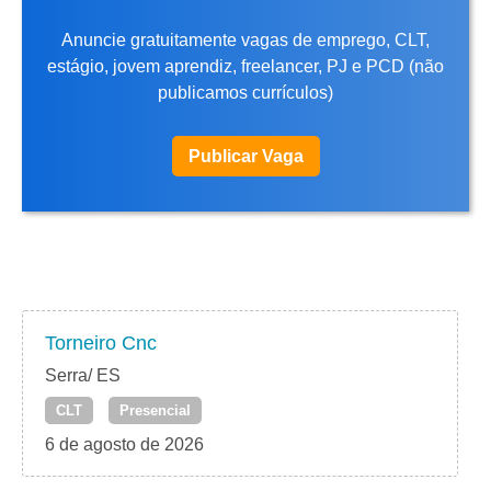
Anuncie gratuitamente vagas de emprego, CLT,
estágio, jovem aprendiz, freelancer, PJ e PCD (não
publicamos currículos)
Publicar Vaga
Torneiro Cnc
Serra/ ES
CLT
Presencial
6 de agosto de 2026