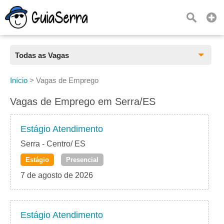
Todas as Vagas
Todas as Vagas
Início
>
Vagas de Emprego
CLT
Vagas de Emprego em Serra/ES
Estágio
Estágio Atendimento
Freelancer
Serra - Centro/ ES
Estágio
Presencial
PJ
7 de agosto de 2026
Home Office
Estágio Atendimento