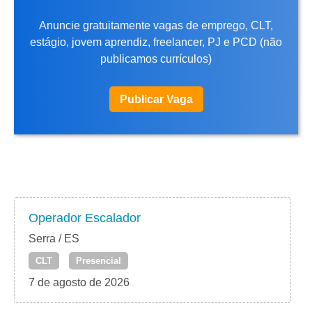
Anuncie gratuitamente vagas de emprego, CLT,
estágio, jovem aprendiz, freelancer, PJ e PCD (não
publicamos currículos)
Publicar Vaga
Operador Escalador
Serra / ES
CLT
Presencial
7 de agosto de 2026