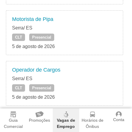
Motorista de Pipa
Serra/ ES
CLT
Presencial
5 de agosto de 2026
Operador de Cargos
Serra/ ES
CLT
Presencial
5 de agosto de 2026
Conta
Operador de Acabadora
Guia
Promoções
Vagas de
Horários de
Comercial
Emprego
Ônibus
Serra/ ES