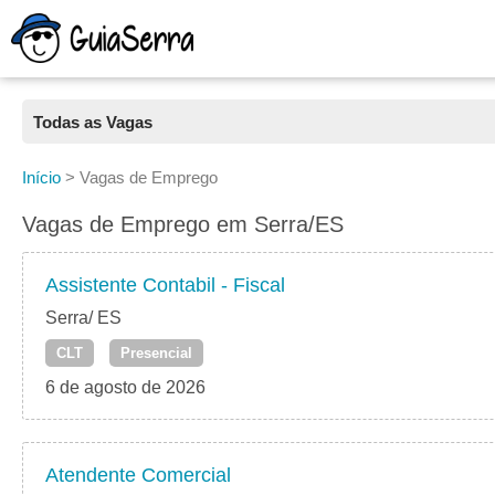
Todas as Vagas
Todas as Vagas
Início
>
Vagas de Emprego
CLT
Vagas de Emprego em Serra/ES
Estágio
Assistente Contabil - Fiscal
Freelancer
Serra/ ES
CLT
Presencial
PJ
6 de agosto de 2026
Home Office
Atendente Comercial