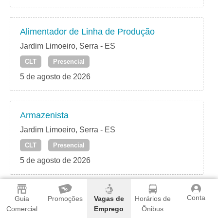
Alimentador de Linha de Produção
Jardim Limoeiro, Serra - ES
CLT
Presencial
5 de agosto de 2026
Armazenista
Jardim Limoeiro, Serra - ES
CLT
Presencial
5 de agosto de 2026
Conta
Auxiliar de Vendas
Guia
Promoções
Vagas de
Horários de
Comercial
Emprego
Ônibus
Jardim Limoeiro, Serra - ES