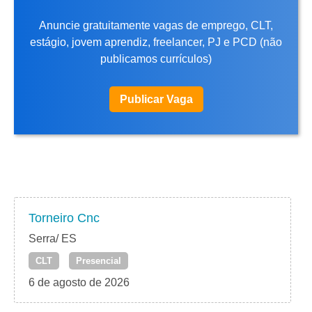
Anuncie gratuitamente vagas de emprego, CLT,
estágio, jovem aprendiz, freelancer, PJ e PCD (não
publicamos currículos)
Publicar Vaga
Torneiro Cnc
Serra/ ES
CLT
Presencial
6 de agosto de 2026