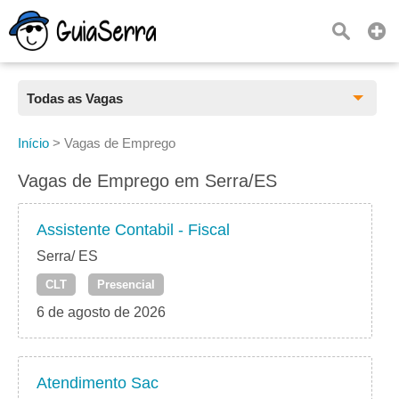
Todas as Vagas
Todas as Vagas
Início
>
Vagas de Emprego
CLT
Vagas de Emprego em Serra/ES
Estágio
Assistente Contabil - Fiscal
Freelancer
Serra/ ES
CLT
Presencial
PJ
6 de agosto de 2026
Home Office
Atendimento Sac