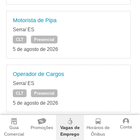
Motorista de Pipa
Serra/ ES
CLT
Presencial
5 de agosto de 2026
Operador de Cargos
Serra/ ES
CLT
Presencial
5 de agosto de 2026
Conta
Operador de Acabadora
Guia
Promoções
Vagas de
Horários de
Comercial
Emprego
Ônibus
Serra/ ES