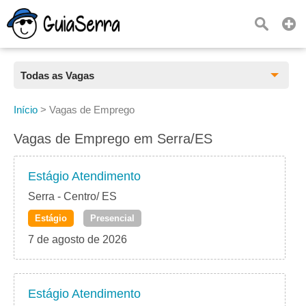
Todas as Vagas
Todas as Vagas
Início
>
Vagas de Emprego
CLT
Vagas de Emprego em Serra/ES
Estágio
Estágio Atendimento
Freelancer
Serra - Centro/ ES
Estágio
Presencial
PJ
7 de agosto de 2026
Home Office
Estágio Atendimento