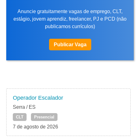
Anuncie gratuitamente vagas de emprego, CLT,
estágio, jovem aprendiz, freelancer, PJ e PCD (não
publicamos currículos)
Publicar Vaga
Operador Escalador
Serra / ES
CLT
Presencial
7 de agosto de 2026