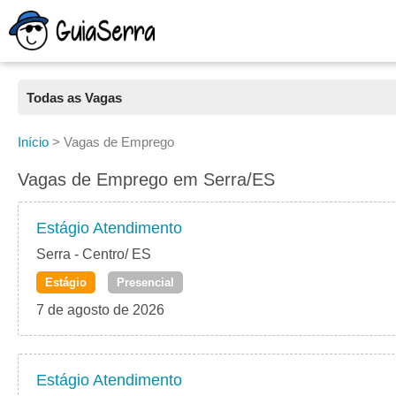
Todas as Vagas
Todas as Vagas
Início
>
Vagas de Emprego
CLT
Vagas de Emprego em Serra/ES
Estágio
Estágio Atendimento
Freelancer
Serra - Centro/ ES
Estágio
Presencial
PJ
7 de agosto de 2026
Home Office
Estágio Atendimento