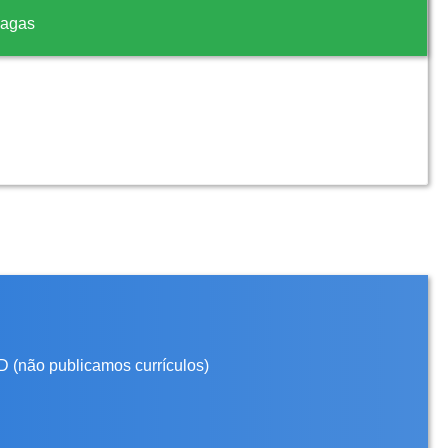
vagas
D (não publicamos currículos)