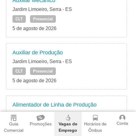
Auxiliar Mecânico
Jardim Limoeiro, Serra - ES
CLT
Presencial
5 de agosto de 2026
Auxiliar de Produção
Jardim Limoeiro, Serra - ES
CLT
Presencial
5 de agosto de 2026
Alimentador de Linha de Produção
Jardim Limoeiro, Serra - ES
Conta
CLT
Presencial
Guia
Promoções
Vagas de
Horários de
Comercial
Emprego
Ônibus
5 de agosto de 2026