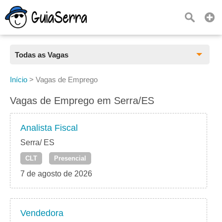
Todas as Vagas
Todas as Vagas
Início
>
Vagas de Emprego
CLT
Vagas de Emprego em Serra/ES
Estágio
Analista Fiscal
Freelancer
Serra/ ES
CLT
Presencial
PJ
7 de agosto de 2026
Home Office
Vendedora