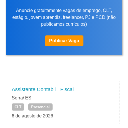
Anuncie gratuitamente vagas de emprego, CLT,
estágio, jovem aprendiz, freelancer, PJ e PCD (não
publicamos currículos)
Publicar Vaga
Assistente Contabil - Fiscal
Serra/ ES
CLT
Presencial
6 de agosto de 2026