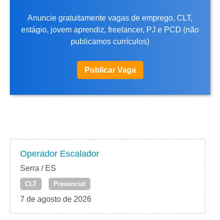
Anuncie gratuitamente vagas de emprego, CLT,
estágio, jovem aprendiz, freelancer, PJ e PCD (não
publicamos currículos)
Publicar Vaga
Operador Escalador
Serra / ES
CLT
Presencial
7 de agosto de 2026