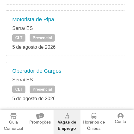
Motorista de Pipa
Serra/ ES
CLT
Presencial
5 de agosto de 2026
Operador de Cargos
Serra/ ES
CLT
Presencial
5 de agosto de 2026
Conta
Operador de Acabadora
Guia
Promoções
Vagas de
Horários de
Comercial
Emprego
Ônibus
Serra/ ES