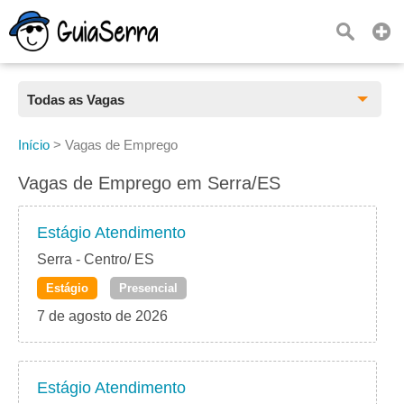
Todas as Vagas
Todas as Vagas
Início
>
Vagas de Emprego
CLT
Vagas de Emprego em Serra/ES
Estágio
Estágio Atendimento
Freelancer
Serra - Centro/ ES
Estágio
Presencial
PJ
7 de agosto de 2026
Home Office
Estágio Atendimento