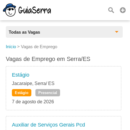
Todas as Vagas
Todas as Vagas
Início
>
Vagas de Emprego
CLT
Vagas de Emprego em Serra/ES
Estágio
Estágio
Freelancer
Jacaraipe, Serra/ ES
Estágio
Presencial
PJ
7 de agosto de 2026
Home Office
Auxiliar de Serviços Gerais Pcd