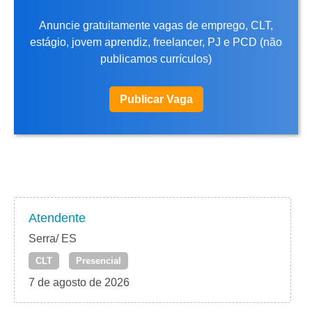
Anuncie gratuitamente vagas de emprego, CLT,
estágio, jovem aprendiz, freelancer, PJ e PCD (não
publicamos currículos)
Publicar Vaga
Atendente
Serra/ ES
CLT
Presencial
7 de agosto de 2026