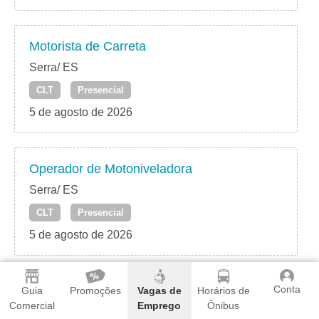
Motorista de Carreta
Serra/ ES
CLT
Presencial
5 de agosto de 2026
Operador de Motoniveladora
Serra/ ES
CLT
Presencial
5 de agosto de 2026
Conta
Motorista de Truck Basculante
Guia
Promoções
Vagas de
Horários de
Comercial
Emprego
Ônibus
Serra/ ES