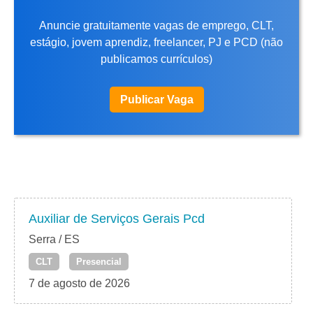
Anuncie gratuitamente vagas de emprego, CLT,
estágio, jovem aprendiz, freelancer, PJ e PCD (não
publicamos currículos)
Publicar Vaga
Auxiliar de Serviços Gerais Pcd
Serra / ES
CLT
Presencial
7 de agosto de 2026