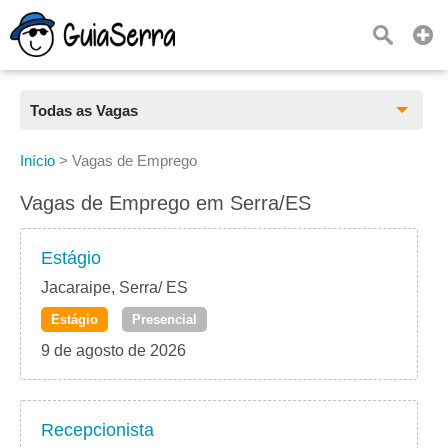
Todas as Vagas
Todas as Vagas
Início
>
Vagas de Emprego
CLT
Vagas de Emprego em Serra/ES
Estágio
Estágio
Freelancer
Jacaraipe, Serra/ ES
Estágio
Presencial
PJ
9 de agosto de 2026
Home Office
Recepcionista