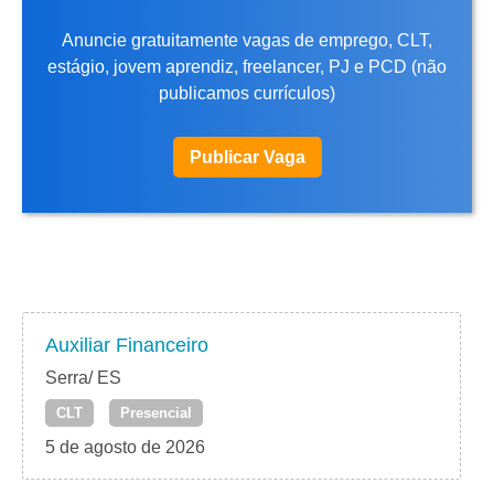
Anuncie gratuitamente vagas de emprego, CLT,
estágio, jovem aprendiz, freelancer, PJ e PCD (não
publicamos currículos)
Publicar Vaga
Auxiliar Financeiro
Serra/ ES
CLT
Presencial
5 de agosto de 2026