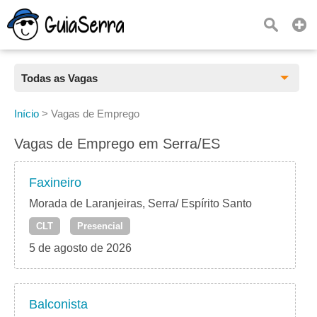
Todas as Vagas
Todas as Vagas
Início
>
Vagas de Emprego
CLT
Vagas de Emprego em Serra/ES
Estágio
Faxineiro
Freelancer
Morada de Laranjeiras, Serra/ Espírito Santo
CLT
Presencial
PJ
5 de agosto de 2026
Home Office
Balconista