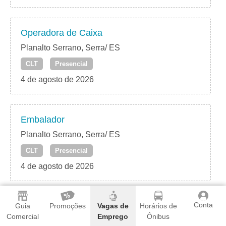
Operadora de Caixa
Planalto Serrano, Serra/ ES
CLT
Presencial
4 de agosto de 2026
Embalador
Planalto Serrano, Serra/ ES
CLT
Presencial
4 de agosto de 2026
Conta
Operador de Câmara Fria
Guia
Promoções
Vagas de
Horários de
Comercial
Emprego
Ônibus
Planalto Serrano, Serra/ ES