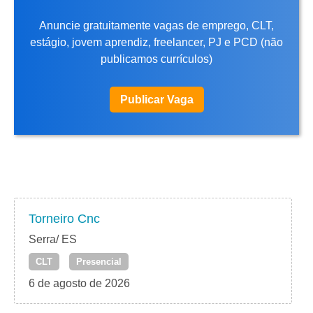
Anuncie gratuitamente vagas de emprego, CLT,
estágio, jovem aprendiz, freelancer, PJ e PCD (não
publicamos currículos)
Publicar Vaga
Torneiro Cnc
Serra/ ES
CLT
Presencial
6 de agosto de 2026