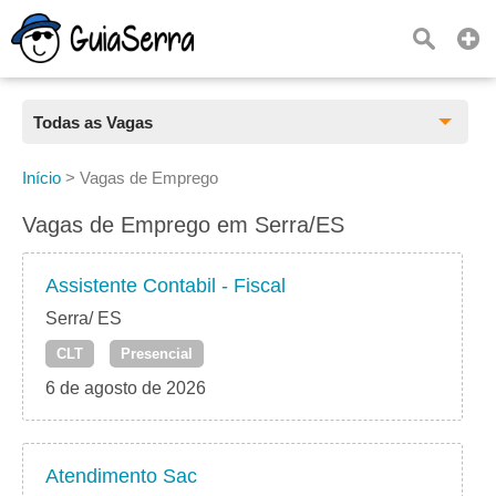
Todas as Vagas
Todas as Vagas
Início
>
Vagas de Emprego
CLT
Vagas de Emprego em Serra/ES
Estágio
Assistente Contabil - Fiscal
Freelancer
Serra/ ES
CLT
Presencial
PJ
6 de agosto de 2026
Home Office
Atendimento Sac