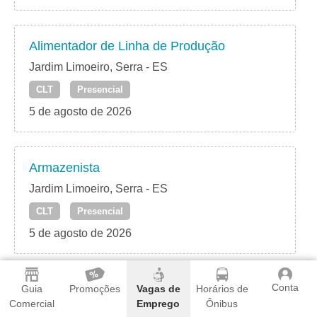
Alimentador de Linha de Produção
Jardim Limoeiro, Serra - ES
CLT
Presencial
5 de agosto de 2026
Armazenista
Jardim Limoeiro, Serra - ES
CLT
Presencial
5 de agosto de 2026
Conta
Auxiliar de Vendas
Guia
Promoções
Vagas de
Horários de
Comercial
Emprego
Ônibus
Jardim Limoeiro, Serra - ES