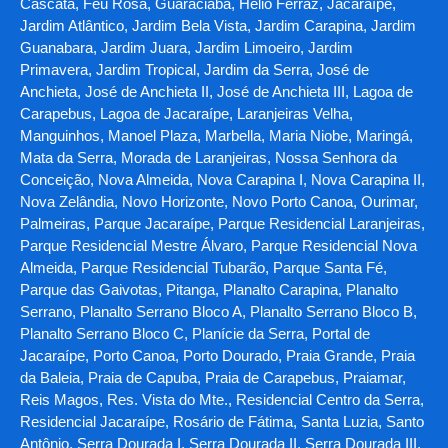
Cascata, Feu Rosa, Guaraciaba, Hélio Ferraz, Jacaraípe,
Jardim Atlântico, Jardim Bela Vista, Jardim Carapina, Jardim
Guanabara, Jardim Juara, Jardim Limoeiro, Jardim
Primavera, Jardim Tropical, Jardim da Serra, José de
Anchieta, José de Anchieta II, José de Anchieta III, Lagoa de
Carapebus, Lagoa de Jacaraípe, Laranjeiras Velha,
Manguinhos, Manoel Plaza, Marbella, Maria Niobe, Maringá,
Mata da Serra, Morada de Laranjeiras, Nossa Senhora da
Conceição, Nova Almeida, Nova Carapina I, Nova Carapina II,
Nova Zelândia, Novo Horizonte, Novo Porto Canoa, Ourimar,
Palmeiras, Parque Jacaraípe, Parque Residencial Laranjeiras,
Parque Residencial Mestre Álvaro, Parque Residencial Nova
Almeida, Parque Residencial Tubarão, Parque Santa Fé,
Parque das Gaivotas, Pitanga, Planalto Carapina, Planalto
Serrano, Planalto Serrano Bloco A, Planalto Serrano Bloco B,
Planalto Serrano Bloco C, Planície da Serra, Portal de
Jacaraípe, Porto Canoa, Porto Dourado, Praia Grande, Praia
da Baleia, Praia de Capuba, Praia de Carapebus, Praiamar,
Reis Magos, Res. Vista do Mte., Residencial Centro da Serra,
Residencial Jacaraípe, Rosário de Fátima, Santa Luzia, Santo
Antônio, Serra Dourada I, Serra Dourada II, Serra Dourada III,