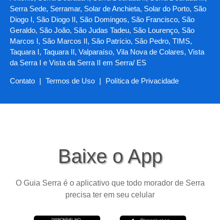
Serra Sede, Serramar, Solar de Anchieta, Solar do Porto, São
Diogo I, São Diogo II, São Domingos, São Francisco, São
Geraldo, São João, São Judas Tadeu, São Lourenço, São
Marcos I, São Marcos II, São Patrício, São Pedro, TIMS,
Taquara I, Taquara II, Valparaíso, Vila Nova de Colares, Vista
da Serra I e Vista da Serra II em Serra/ ES
Contato
|
Termos de Uso
|
Política de Privacidade
Baixe o App
O Guia Serra é o aplicativo que todo morador de Serra
precisa ter em seu celular