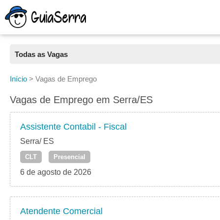
Todas as Vagas
Todas as Vagas
Início
>
Vagas de Emprego
CLT
Vagas de Emprego em Serra/ES
Estágio
Assistente Contabil - Fiscal
Freelancer
Serra/ ES
CLT
Presencial
PJ
6 de agosto de 2026
Home Office
Atendente Comercial