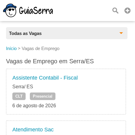
Todas as Vagas
Todas as Vagas
Início
>
Vagas de Emprego
CLT
Vagas de Emprego em Serra/ES
Estágio
Assistente Contabil - Fiscal
Freelancer
Serra/ ES
CLT
Presencial
PJ
6 de agosto de 2026
Home Office
Atendimento Sac