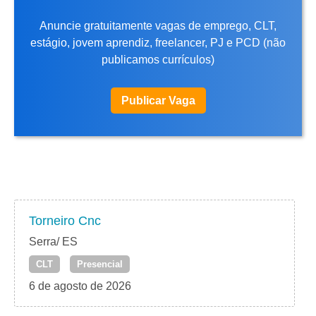
Anuncie gratuitamente vagas de emprego, CLT,
estágio, jovem aprendiz, freelancer, PJ e PCD (não
publicamos currículos)
Publicar Vaga
Torneiro Cnc
Serra/ ES
CLT
Presencial
6 de agosto de 2026