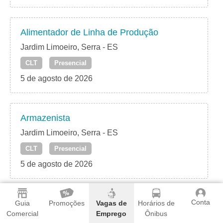
Alimentador de Linha de Produção
Jardim Limoeiro, Serra - ES
CLT
Presencial
5 de agosto de 2026
Armazenista
Jardim Limoeiro, Serra - ES
CLT
Presencial
5 de agosto de 2026
Conta
Auxiliar de Vendas
Guia
Promoções
Vagas de
Horários de
Comercial
Emprego
Ônibus
Jardim Limoeiro, Serra - ES