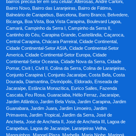
bairros precisa ter em seu celular: Alterosas, André Carloni,
Bairro Novo, Bairro das Laranjeiras, Bairro de Fátima,
Balneário de Carapebus, Barcelona, Barro Branco, Belvedere,
Bicanga, Boa Vista, Boa Vista Carapina, Boulevard Lagoa,
Camará, Campinho da Serra I, Campinho da Serra II,
Cantinho do Céu, Carapina Grande, Castelândia, Caçaroca,
Central Carapina, Chácara Parreiral, Cidade Continental,
Cidade Continental-Setor ASIA, Cidade Continental-Setor
America, Cidade Continental-Setor Europa, Cidade
Continental-Setor Oceania, Cidade Nova da Serra, Cidade
Pomar, Civit I, Civit II, Colina da Serra, Colina de Laranjeiras,
Conjunto Carapina I, Conjunto Jacaraípe, Costa Bela, Costa
Dourada, Diamantina, Divinópolis, Eldorado, Enseada de
Jacaraípe, Estância Monazítica, Eurico Salles, Fazenda
Cascata, Feu Rosa, Guaraciaba, Hélio Ferraz, Jacaraípe,
Jardim Atlântico, Jardim Bela Vista, Jardim Carapina, Jardim
Guanabara, Jardim Juara, Jardim Limoeiro, Jardim
Primavera, Jardim Tropical, Jardim da Serra, José de
Anchieta, José de Anchieta II, José de Anchieta III, Lagoa de
Carapebus, Lagoa de Jacaraípe, Laranjeiras Velha,
Manguinhos, Manoel Plaza, Marbella, Maria Niobe, Maringá,