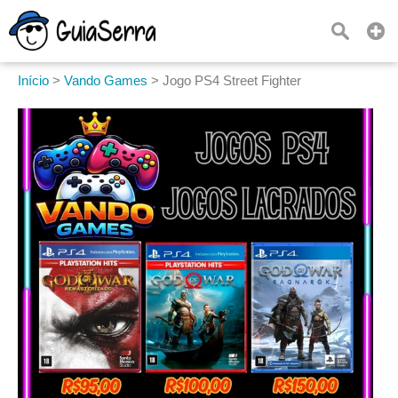
Início
>
Vando Games
>
Jogo PS4 Street Fighter