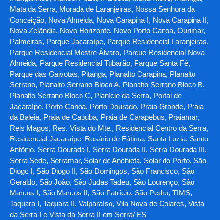
Mata da Serra, Morada de Laranjeiras, Nossa Senhora da
Conceição, Nova Almeida, Nova Carapina I, Nova Carapina II,
Nova Zelândia, Novo Horizonte, Novo Porto Canoa, Ourimar,
Palmeiras, Parque Jacaraípe, Parque Residencial Laranjeiras,
Parque Residencial Mestre Álvaro, Parque Residencial Nova
Almeida, Parque Residencial Tubarão, Parque Santa Fé,
Parque das Gaivotas, Pitanga, Planalto Carapina, Planalto
Serrano, Planalto Serrano Bloco A, Planalto Serrano Bloco B,
Planalto Serrano Bloco C, Planície da Serra, Portal de
Jacaraípe, Porto Canoa, Porto Dourado, Praia Grande, Praia
da Baleia, Praia de Capuba, Praia de Carapebus, Praiamar,
Reis Magos, Res. Vista do Mte., Residencial Centro da Serra,
Residencial Jacaraípe, Rosário de Fátima, Santa Luzia, Santo
Antônio, Serra Dourada I, Serra Dourada II, Serra Dourada III,
Serra Sede, Serramar, Solar de Anchieta, Solar do Porto, São
Diogo I, São Diogo II, São Domingos, São Francisco, São
Geraldo, São João, São Judas Tadeu, São Lourenço, São
Marcos I, São Marcos II, São Patrício, São Pedro, TIMS,
Taquara I, Taquara II, Valparaíso, Vila Nova de Colares, Vista
da Serra I e Vista da Serra II em Serra/ ES