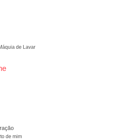
Máquia de Lavar
ne
eração
rto de mim