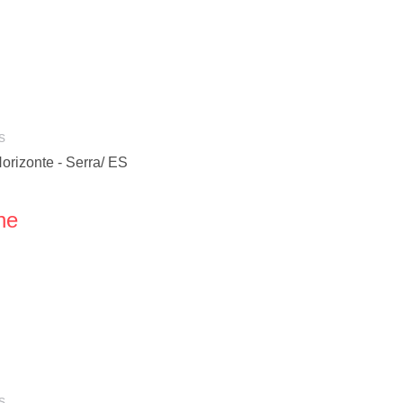
s
rizonte - Serra/ ES
ne
s