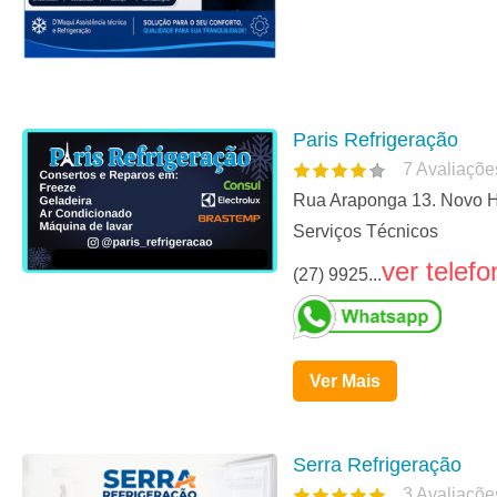
Paris Refrigeração
7
Avaliaçõe
Rua Araponga 13. Novo Ho
Serviços Técnicos
ver telefo
(27) 9925...
Ver Mais
Serra Refrigeração
3
Avaliaçõe