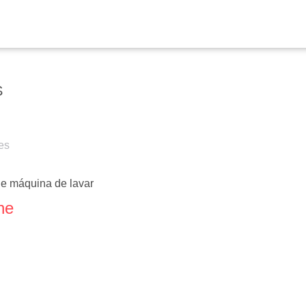
S
es
e máquina de lavar
ne