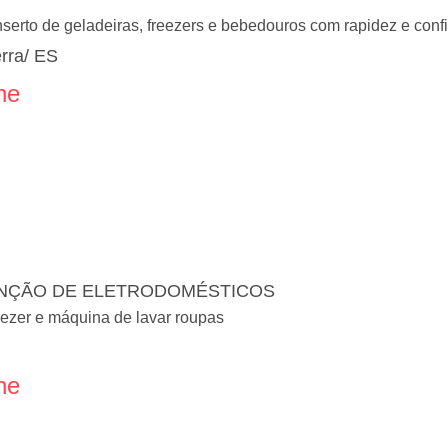
nserto de geladeiras, freezers e bebedouros com rapidez e con
rra/ ES
ne
NÇÃO DE ELETRODOMÉSTICOS
eezer e máquina de lavar roupas
ne