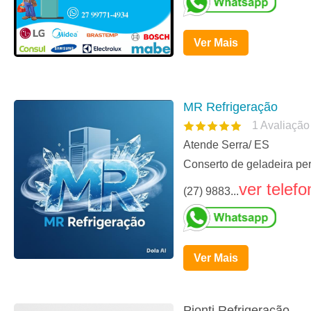
Ver Mais
MR Refrigeração
1
Avaliação
Atende Serra/ ES
Conserto de geladeira pe
ver telefo
(27) 9883...
Ver Mais
Pionti Refrigeração