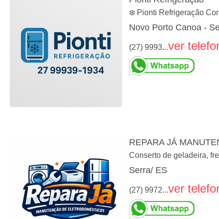
❄️ Pionti Refrigeração Co
Novo Porto Canoa - Se
ver telefo
(27) 9993...
REPARA JÁ MANUTE
Conserto de geladeira, fr
Serra/ ES
ver telefo
(27) 9972...